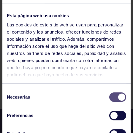
NATACIÓN
09:00
h
GIJÓN
Esta página web usa cookies
JUEGOS DEPORTIVOS DEL PRINCIPADO
Las cookies de este sitio web se usan para personalizar
el contenido y los anuncios, ofrecer funciones de redes
487
488
489
490
491
492
493
sociales y analizar el tráfico. Además, compartimos
información sobre el uso que haga del sitio web con
nuestros partners de redes sociales, publicidad y análisis
web, quienes pueden combinarla con otra información
que les haya proporcionado o que hayan recopilado a
partir del uso que haya hecho de sus servicios.
FILTRAR
Selección
Necesarias
de
consentimiento
Preferencias