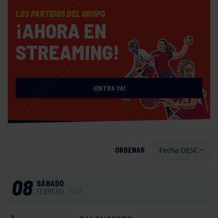
LOS PARTIDOS DEL GRUPO
¡AHORA EN
STREAMING!
¡ENTRA YA!
ORDENAR
08
SÁBADO
FEBRERO
2025