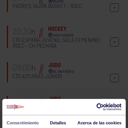
GIJÓN
PADRES: GIJÓN BASKET – RGCC
HOCKEY
20:30
h
SANTANDER
CTO ESPAÑA JUVENIL SALA FEMENINO:
RGCC – CH PECHINA
JUDO
09:00
h
EL ENTREGO
CTO ASTURIAS JUNIOR
JUDO
09:00
h
EL ENTREGO
CTO ASTURIAS UNIVERSITARIO
Consentimiento
Detalles
Acerca de las cookies