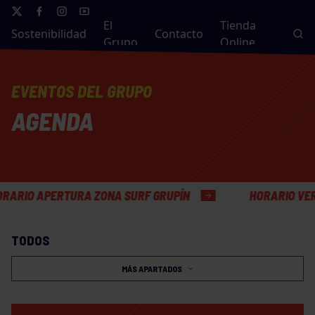
El
Tienda
Sostenibilidad
Contacto
Grupo
Online
EVENTOS DEL GRUPO
AGENDA
APERTURA ZONA SURF GRUPÍN
HORARIO VERANO OF
TODOS
MÁS APARTADOS