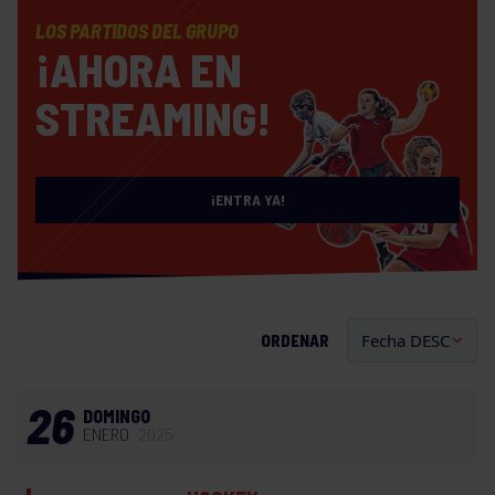
LOS PARTIDOS DEL GRUPO
¡AHORA EN
STREAMING!
¡ENTRA YA!
ORDENAR
26
DOMINGO
ENERO
2025