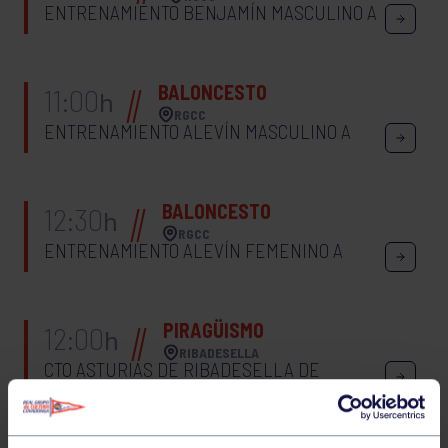
ENTRENAMIENTO BENJAMÍN MASCULINO A
BALONCESTO
11:00
h
RGCC
ENTRENAMIENTO ALEVÍN MASCULINO A
BALONCESTO
12:30
h
RGCC
ENTRENAMIENTO ALEVÍN FEMENINO A
PIRAGÜISMO
12:00
h
RIBADESELLA
CTO ASTURIAS DE RIBADESELLA DE
PIRAGUA CROSS
SÁBADO