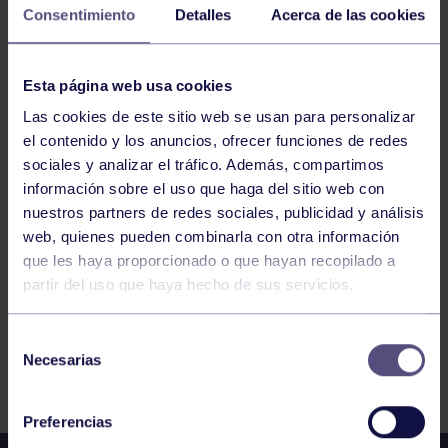
25
Consentimiento
Detalles
Acerca de las cookies
ENERO
2025
PELOTA
17:00
h
Esta página web usa cookies
RGCC
1ª JORNADA CTO ESPAÑA DE CLUBS: RGCC –
Las cookies de este sitio web se usan para personalizar
CLUB PELOTA ALBELDA
el contenido y los anuncios, ofrecer funciones de redes
sociales y analizar el tráfico. Además, compartimos
información sobre el uso que haga del sitio web con
503
504
505
506
507
508
509
nuestros partners de redes sociales, publicidad y análisis
web, quienes pueden combinarla con otra información
que les haya proporcionado o que hayan recopilado a
partir del uso que haya hecho de sus servicios.
Selección
Necesarias
de
FILTRAR
consentimiento
Preferencias