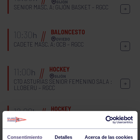
GIJÓN
SENIOR MASC. A: GIJÓN BASKET – RGCC
BALONCESTO
10:30
h
OVIEDO
CADETE MASC. A: OCB – RGCC
HOCKEY
11:00
h
GIJÓN
CTO ASTURIAS SENIOR FEMENINO SALA :
LLOBERU – RGCC
HOCKEY
12:00
h
GIJÓN
CTO ASTURIAS JUVENIL MASCULINO SALA:
RGCC – LLOBERU
Consentimiento
Detalles
Acerca de las cookies