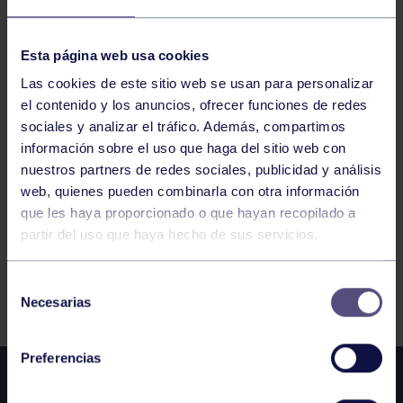
HOCKEY
13:00
h
GIJÓN
Esta página web usa cookies
CTO ASTURIAS SENIOR MASCULINO SALA:
RGCC A – RGCC B
Las cookies de este sitio web se usan para personalizar
el contenido y los anuncios, ofrecer funciones de redes
sociales y analizar el tráfico. Además, compartimos
509
510
511
512
513
514
515
información sobre el uso que haga del sitio web con
nuestros partners de redes sociales, publicidad y análisis
web, quienes pueden combinarla con otra información
que les haya proporcionado o que hayan recopilado a
partir del uso que haya hecho de sus servicios.
Selección
FILTRAR
Necesarias
de
consentimiento
Preferencias