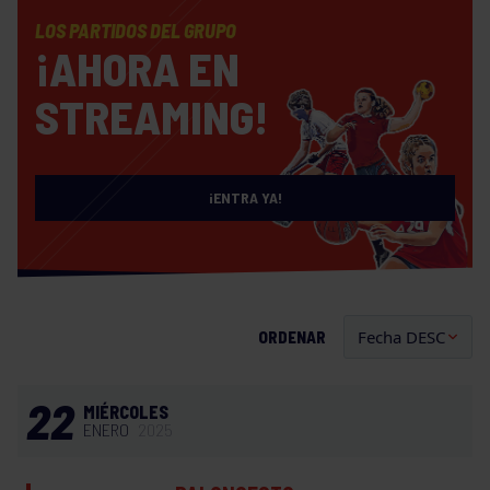
LOS PARTIDOS DEL GRUPO
¡AHORA EN
STREAMING!
¡ENTRA YA!
ORDENAR
22
MIÉRCOLES
ENERO
2025