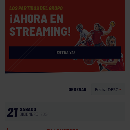
LOS PARTIDOS DEL GRUPO
¡AHORA EN
STREAMING!
¡ENTRA YA!
ORDENAR
21
SÁBADO
DICIEMBRE
2024