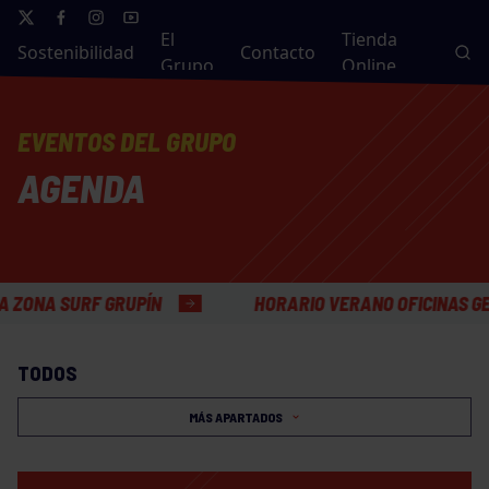
El
Tienda
Sostenibilidad
Contacto
Grupo
Online
EVENTOS DEL GRUPO
AGENDA
URF GRUPÍN
HORARIO VERANO OFICINAS GENERALE
TODOS
MÁS APARTADOS