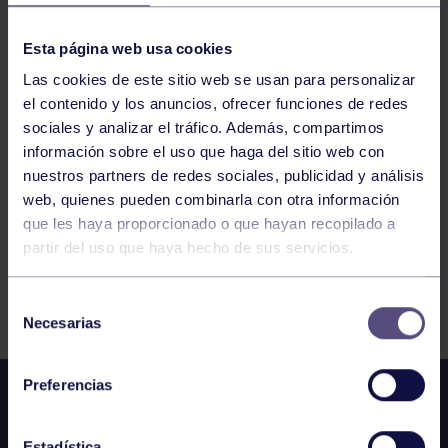
HOCKEY
12:00
h
GIJÓN
JEPA INFANTIL HIERBA: CODEMA – RGCC FA
Esta página web usa cookies
Las cookies de este sitio web se usan para personalizar
el contenido y los anuncios, ofrecer funciones de redes
536
537
538
539
540
541
542
sociales y analizar el tráfico. Además, compartimos
información sobre el uso que haga del sitio web con
nuestros partners de redes sociales, publicidad y análisis
web, quienes pueden combinarla con otra información
que les haya proporcionado o que hayan recopilado a
partir del uso que haya hecho de sus servicios.
FILTRAR
Selección
Necesarias
de
consentimiento
Preferencias
Estadística