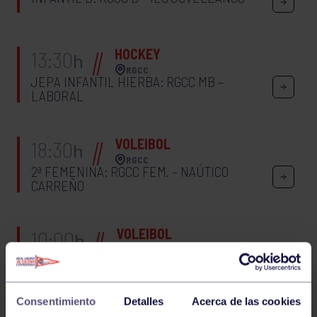
HOCKEY
13:30
h
RGCC
JEPA INFANTIL HIERBA: RGCC MB –
LABORAL
VOLEIBOL
18:30
h
RGCC
2ª FEMENINA: RGCC FEM. – NAÚTICO
CARREÑO
VOLEIBOL
10:00
h
GIJÓN
INFANTIL MASCULINO: CID JOVELLANOS A –
RGCC MASC.
Consentimiento
Detalles
Acerca de las cookies