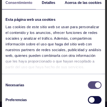
Consentimiento
Detalles
Acerca de las cookies
HOCKEY
10:30
h
Esta página web usa cookies
GIJÓN
JEPA BENJAMÍN SALA: CP CABUEÑES –
Las cookies de este sitio web se usan para personalizar
RGCC A
el contenido y los anuncios, ofrecer funciones de redes
sociales y analizar el tráfico. Además, compartimos
información sobre el uso que haga del sitio web con
559
560
561
562
563
564
565
nuestros partners de redes sociales, publicidad y análisis
web, quienes pueden combinarla con otra información
que les haya proporcionado o que hayan recopilado a
partir del uso que haya hecho de sus servicios.
Selección
Necesarias
FILTRAR
de
consentimiento
Preferencias