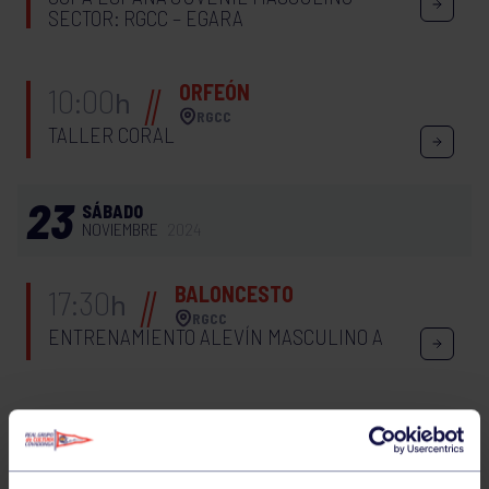
SECTOR: RGCC – EGARA
ORFEÓN
10:00
h
RGCC
TALLER CORAL
23
SÁBADO
NOVIEMBRE
2024
BALONCESTO
17:30
h
RGCC
ENTRENAMIENTO ALEVÍN MASCULINO A
HOCKEY
18:00
h
RGCC
COPA ESPAÑA JUVENIL MASCULINO
SECTOR: DXT SUR – RGCC