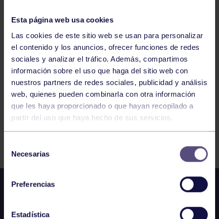
19:00
h
OVIEDO
SENIOR MASC. B: ARGAÑOSA – RGCC
Esta página web usa cookies
Las cookies de este sitio web se usan para personalizar
el contenido y los anuncios, ofrecer funciones de redes
583
584
585
586
587
588
589
sociales y analizar el tráfico. Además, compartimos
información sobre el uso que haga del sitio web con
nuestros partners de redes sociales, publicidad y análisis
web, quienes pueden combinarla con otra información
que les haya proporcionado o que hayan recopilado a
partir del uso que haya hecho de sus servicios.
FILTRAR
Selección
Necesarias
de
consentimiento
Preferencias
Estadística