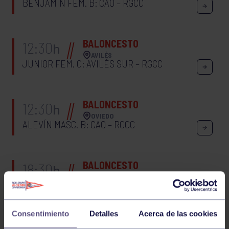
BENJAMÍN FEM. B: CAO – RGCC
BALONCESTO
12:30
h
AVILÉS
JUNIOR FEM. C: AVILÉS SUR – RGCC
BALONCESTO
12:30
h
OVIEDO
ALEVÍN MASC. B: CAO – RGCC
BALONCESTO
18:30
h
VALLADOLID
SENIOR FEM. A: UVA – RGCC
Consentimiento
Detalles
Acerca de las cookies
BALONCESTO