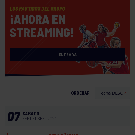
LOS PARTIDOS DEL GRUPO
¡AHORA EN
STREAMING!
¡ENTRA YA!
ORDENAR
07
SÁBADO
SEPTIEMBRE
2024