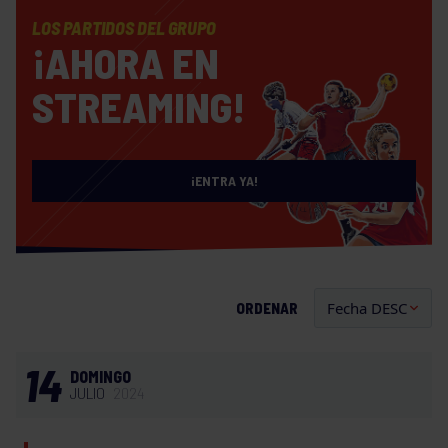
LOS PARTIDOS DEL GRUPO
¡AHORA EN
STREAMING!
¡ENTRA YA!
ORDENAR
14
DOMINGO
JULIO
2024