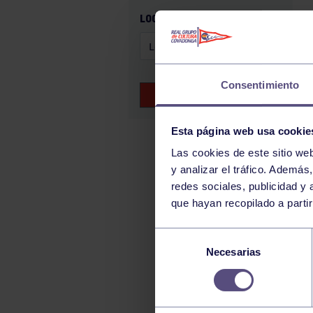
GAM
LOCALIZACIÓN
HALTEROFILIA
HOCKEY
JUDO
Consentimiento
BUSCAR EVENTOS
KÁRATE
LUCHA
Esta página web usa cookie
MONTAÑA
Las cookies de este sitio we
y analizar el tráfico. Ademá
NATACIÓN
redes sociales, publicidad y
ORFEÓN
que hayan recopilado a parti
PÁDEL
Selección
PELOTA
Necesarias
de
PIRAGÜISMO
consentimiento
RUGBY
SURF