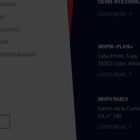
CIERRE WEB CURSI
nciones
Cómo llegar
eo
caciones
ras
GRUPÍN «PLAYA»
ontrol Accesos
Calle Emilio Tuya, 
33202 Gijón, Astu
Cómo llegar
GRUPO MAREO
Camín de la Cues
Gil, nº 290
Cómo llegar