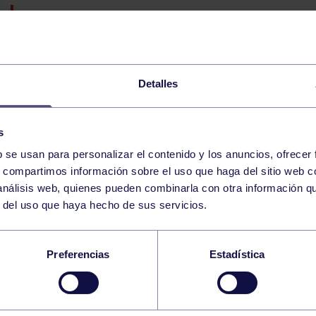
ENGANCHATE AL DEPORTE-BOXEO
ENGANCHATE AL DEPORTE – DIVERSIDAD FUNCION
Detalles
ENGANCHATE AL DEPORTE – RUGBY
s
b se usan para personalizar el contenido y los anuncios, ofrecer
s, compartimos información sobre el uso que haga del sitio web 
WOD 9:00-9:30 GIMNASIO
 análisis web, quienes pueden combinarla con otra información q
r del uso que haya hecho de sus servicios.
TÁBATA 20:30-21:00 GIMNASIO
Preferencias
Estadística
BOLOS
AMIGOS DE LOS BOLOS: RIA
18:45
h
RIAÑO