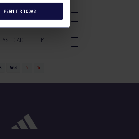
PERMITIR TODAS
C. AST. INF. FEM.
. AST. CADETE FEM.
3
664