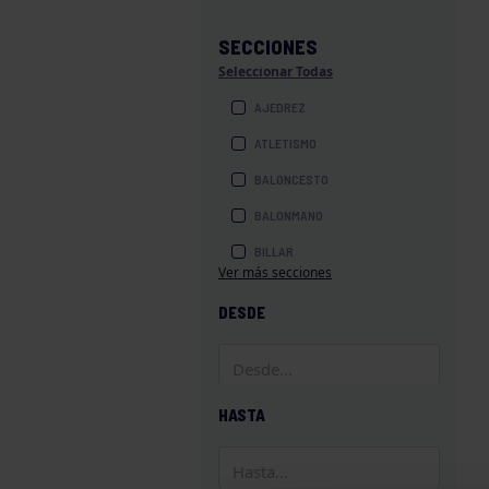
SECCIONES
Seleccionar Todas
AJEDREZ
ATLETISMO
BALONCESTO
BALONMANO
BILLAR
Ver más secciones
BOLOS
DESDE
BOXEO
COROS Y DANZAS
DIVERSIDAD FUNCIONAL
HASTA
ESQUÍ
GAF