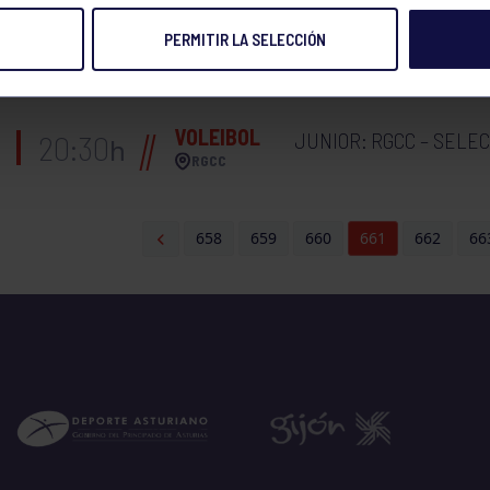
PERMITIR LA SELECCIÓN
VOLEIBOL
JUVENIL : RGCC – SELE
20:30
h
RGCC
VOLEIBOL
JUNIOR: RGCC – SELEC
20:30
h
RGCC
658
659
660
661
662
66