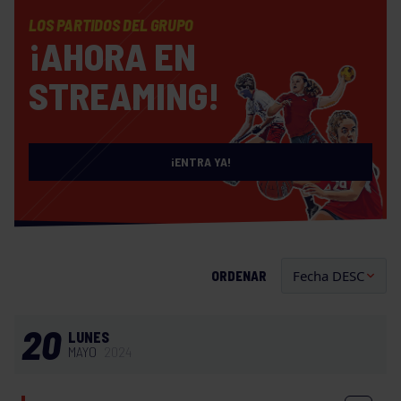
LOS PARTIDOS DEL GRUPO
¡AHORA EN
STREAMING!
¡ENTRA YA!
ORDENAR
20
LUNES
MAYO
2024