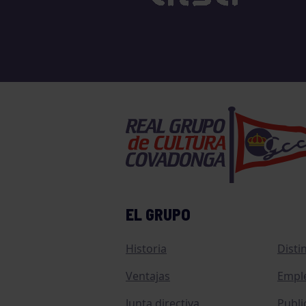
EL GRUPO
Historia
Disti
Ventajas
Empl
Junta directiva
Publi