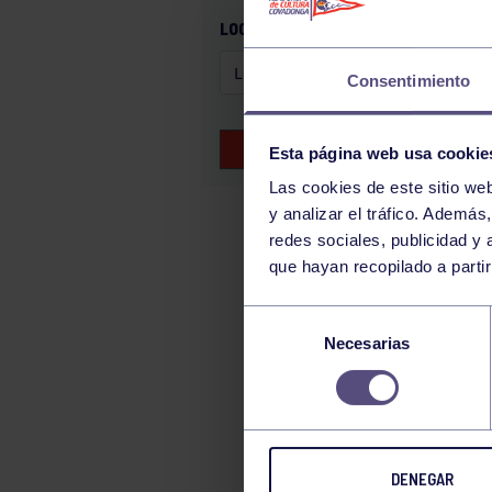
GAM
LOCALIZACIÓN
HALTEROFILIA
Consentimiento
HOCKEY
JUDO
BUSCAR EVENTOS
Esta página web usa cookie
KÁRATE
Las cookies de este sitio we
LUCHA
y analizar el tráfico. Ademá
MONTAÑA
redes sociales, publicidad y
que hayan recopilado a parti
NATACIÓN
ORFEÓN
Selección
PÁDEL
Necesarias
de
consentimiento
PELOTA
PIRAGÜISMO
RUGBY
DENEGAR
SURF