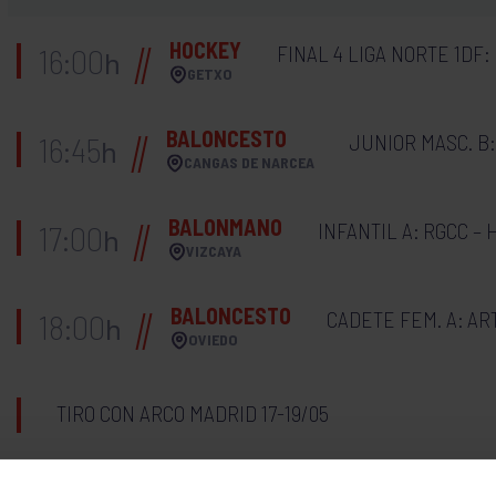
HOCKEY
FINAL 4 LIGA NORTE 1DF:
16:00
h
GETXO
BALONCESTO
JUNIOR MASC. B
16:45
h
CANGAS DE NARCEA
BALONMANO
INFANTIL A: RGCC –
17:00
h
VIZCAYA
BALONCESTO
CADETE FEM. A: AR
18:00
h
OVIEDO
TIRO CON ARCO MADRID 17-19/05
GAM