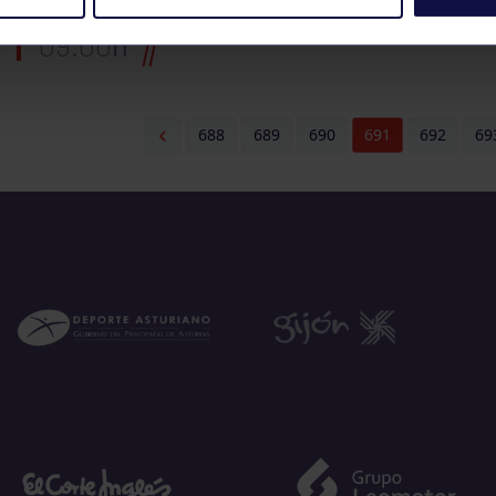
3ª JORNADA JJPPAA
09:00
h
688
689
690
691
692
69