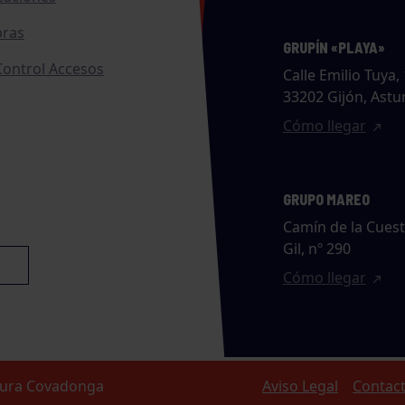
ras
GRUPÍN «PLAYA»
ontrol Accesos
Calle Emilio Tuya, 
33202 Gijón, Astu
Cómo llegar
GRUPO MAREO
Camín de la Cues
Gil, nº 290
Cómo llegar
ltura Covadonga
Aviso Legal
Contac