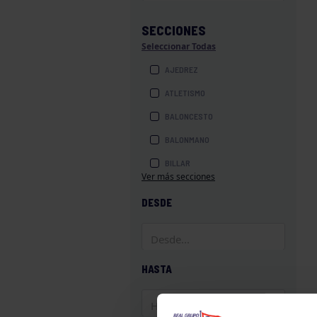
SECCIONES
Seleccionar Todas
AJEDREZ
ATLETISMO
BALONCESTO
BALONMANO
BILLAR
Ver más secciones
BOLOS
DESDE
BOXEO
COROS Y DANZAS
DIVERSIDAD FUNCIONAL
HASTA
ESQUÍ
GAF