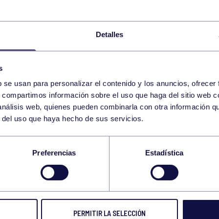
XVII TORNEO DE GAM RGCC
10:00
h
RGCC
Detalles
TENIS
CTO ASTURIAS VETERANOS:
14:00
h
RGCC
s
BALONCESTO
ENTRENAMIENTO AL
18:00
h
b se usan para personalizar el contenido y los anuncios, ofrecer
RGCC
s, compartimos información sobre el uso que haga del sitio web 
 análisis web, quienes pueden combinarla con otra información q
GAF
AUTONÓMICO GAL
09:00
h
r del uso que haya hecho de sus servicios.
FENE (A CORUÑA)
Preferencias
Estadística
BALONMANO
CADETE/JUVENIL: R
10:00
h
RGCC
PIRAGÜISMO
COPA ESPAÑA JÓV
09:00
h
A CORUÑA
PERMITIR LA SELECCIÓN