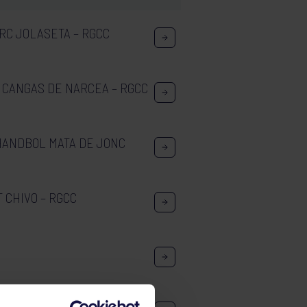
 RC JOLASETA – RGCC
: CANGAS DE NARCEA – RGCC
 HANDBOL MATA DE JONC
T CHIVO – RGCC