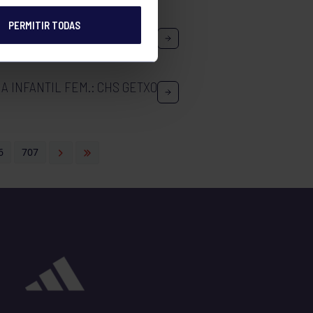
PERMITIR TODAS
ENINO A2
A INFANTIL FEM.: CHS GETXO
6
707