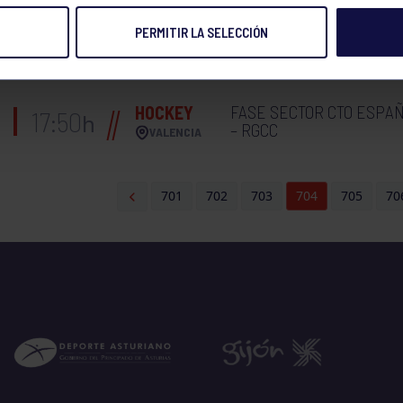
PERMITIR LA SELECCIÓN
VOLEIBOL
PLAY OFF CADETE FEM
17:00
h
AVILÉS
FASE SECTOR CTO ESPAÑ
HOCKEY
17:50
h
– RGCC
VALENCIA
701
702
703
704
705
70