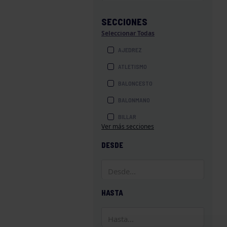
SECCIONES
Seleccionar Todas
AJEDREZ
ATLETISMO
BALONCESTO
BALONMANO
BILLAR
Ver más secciones
BOLOS
DESDE
BOXEO
COROS Y DANZAS
DIVERSIDAD FUNCIONAL
HASTA
ESQUÍ
GAF