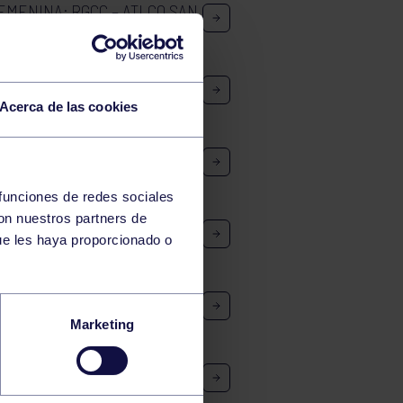
FEMENINA: RGCC – ATLCO SAN
MASCULINA: RGCC – CHS
Acerca de las cookies
NINO A2: AD LA CURTIDORA
 funciones de redes sociales
con nuestros partners de
A INFANTIL FEM.: RGCC –
ue les haya proporcionado o
NINO A2: RGCC B – CV
Marketing
A INFANTIL MASC: CH LAS