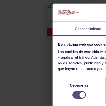
GAM
LOCALIZACIÓN
HALTEROFILIA
HOCKEY
JUDO
Consentimiento
BUSCAR EVENTOS
KÁRATE
LUCHA
Esta página web usa cookie
MONTAÑA
Las cookies de este sitio we
y analizar el tráfico. Ademá
NATACIÓN
redes sociales, publicidad y
ORFEÓN
que hayan recopilado a parti
PÁDEL
Selección
PELOTA
Necesarias
de
PIRAGÜISMO
consentimiento
RUGBY
SURF