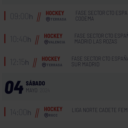
FASE SECTOR CTO ESPA
HOCKEY
09:00
h
CODEMA
TERRASA
FASE SECTOR CTO ESPAÑ
HOCKEY
10:40
h
MADRID LAS ROZAS
VALENCIA
FASE SECTOR CTO ESPAÑA
HOCKEY
12:15
h
SUR MADRID
TERRASA
04
SÁBADO
MAYO
2024
HOCKEY
LIGA NORTE CADETE FEM
14:00
h
RGCC