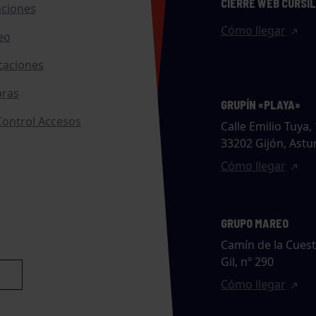
CIERRE WEB CURSI
nciones
Cómo llegar
eo
caciones
ras
GRUPÍN «PLAYA»
ontrol Accesos
Calle Emilio Tuya, 
33202 Gijón, Astu
Cómo llegar
GRUPO MAREO
Camín de la Cues
Gil, nº 290
Cómo llegar