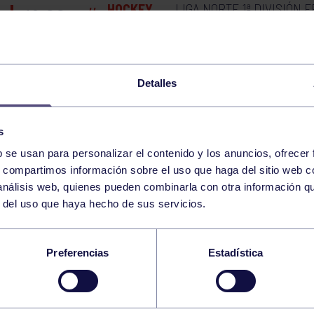
LIGA NORTE 1ª DIVISIÓN 
HOCKEY
16:00
h
SEBASTIÁN
RGCC
LIGA NORTE 1ª DIVISIÓN 
HOCKEY
18:00
h
GETXO
RGCC
Detalles
PLAY OFF CADETE FEME
VOLEIBOL
10:00
h
s
A – RGCC C
AVILÉS
b se usan para personalizar el contenido y los anuncios, ofrecer
s, compartimos información sobre el uso que haga del sitio web 
FASE SECTOR CTO ESPAÑ
HOCKEY
12:00
h
 análisis web, quienes pueden combinarla con otra información q
VALENCIA HC
VALENCIA
r del uso que haya hecho de sus servicios.
PLAY OFF CADETE FEME
VOLEIBOL
12:00
h
NOREÑA A
AVILÉS
Preferencias
Estadística
FASE SECTOR CTO ESPAÑ
HOCKEY
16:35
h
ROZAS – RGCC
TERRASA