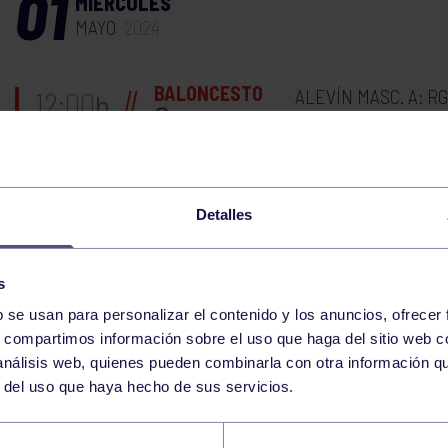
01
MIÉRCOLES
MAYO
2024
BALONCESTO
ALEVÍN MASC. A: R
12:00
h
RGCC
BALONCESTO
SENIOR FEM. A: ARX
12:00
h
PONTEVEDRA
Detalles
BOLOS
FINAL DEL CAJETIL
17:30
h
POLA DE SIERO
s
b se usan para personalizar el contenido y los anuncios, ofrecer
30
MARTES
s, compartimos información sobre el uso que haga del sitio web 
ABRIL
2024
 análisis web, quienes pueden combinarla con otra información q
r del uso que haya hecho de sus servicios.
CORE 9:00-9:30 GIMNASIO