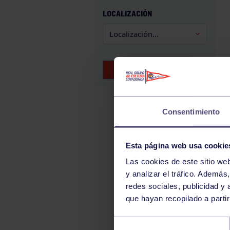
GAM
LOCALIZACIÓN
HALTEROFILIA
HOCKEY
JUDO
BUSCAR EVENTOS
KÁRATE
LUCHA
MONTAÑA
Consentimiento
NATACIÓN
ORFEÓN
Esta página web usa cookie
PÁDEL
Las cookies de este sitio we
y analizar el tráfico. Ademá
PELOTA
redes sociales, publicidad y
PIRAGÜISMO
que hayan recopilado a parti
RUGBY
Selección
SURF