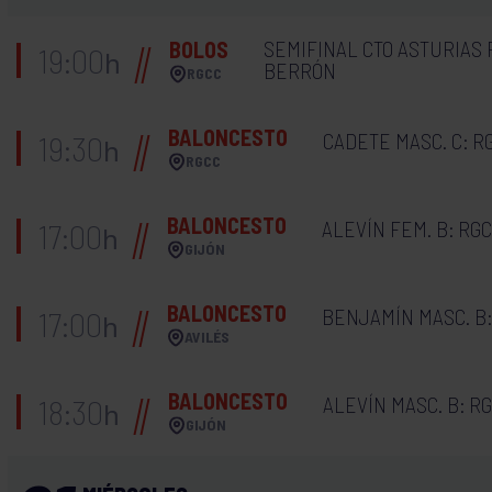
SEMIFINAL CTO ASTURIAS 
BOLOS
19:00
h
BERRÓN
RGCC
BALONCESTO
CADETE MASC. C: R
19:30
h
RGCC
BALONCESTO
ALEVÍN FEM. B: RGC
17:00
h
GIJÓN
BALONCESTO
BENJAMÍN MASC. B
17:00
h
AVILÉS
BALONCESTO
ALEVÍN MASC. B: RG
18:30
h
GIJÓN