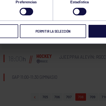
Preferencias
Estadística
GAP 17:00-17:30 GIMNASIO
29
PERMITIR LA SELECCIÓN
LUNES
ABRIL
2024
HOCKEY
JJEEPPAA ALEVÍN: RGCC
18:00
h
RGCC
GAP 11:00-11:30 GIMNASIO
705
706
707
708
709
71