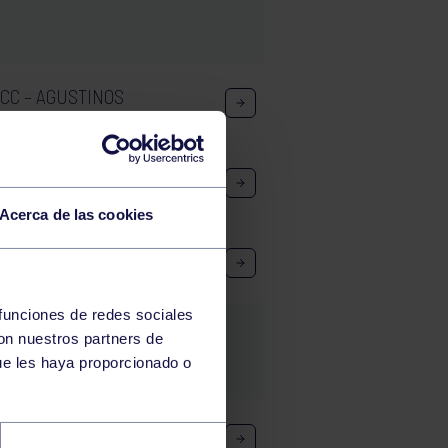
GCC – AGUSTINOS
IL – RGCC
Acerca de las cookies
LA: EL BERRÓN – RGCC
 funciones de redes sociales
con nuestros partners de
ue les haya proporcionado o