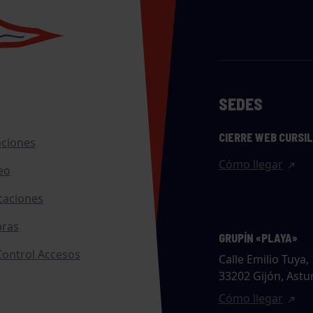
SEDES
CIERRE WEB CURSI
nciones
Cómo llegar
eo
caciones
ras
GRUPÍN «PLAYA»
ontrol Accesos
Calle Emilio Tuya, 
33202 Gijón, Astu
Cómo llegar