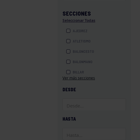
SECCIONES
Seleccionar Todas
AJEDREZ
ATLETISMO
BALONCESTO
BALONMANO
BILLAR
Ver más secciones
BOLOS
DESDE
BOXEO
COROS Y DANZAS
DIVERSIDAD FUNCIONAL
HASTA
ESQUÍ
GAF