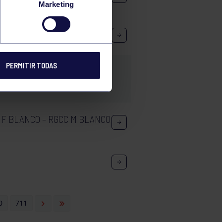
Marketing
PERMITIR TODAS
 F BLANCO – RGCC M BLANCO
0
711