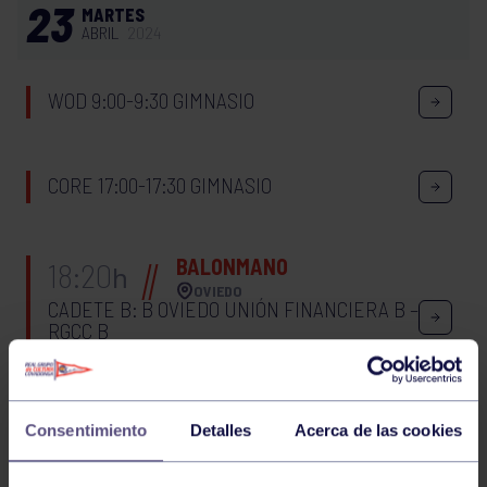
23
MARTES
ABRIL
2024
WOD 9:00-9:30 GIMNASIO
CORE 17:00-17:30 GIMNASIO
BALONMANO
18:20
h
OVIEDO
CADETE B: B OVIEDO UNIÓN FINANCIERA B –
RGCC B
22
LUNES
ABRIL
2024
Consentimiento
Detalles
Acerca de las cookies
TABATA 11:00-11:30 GIMNASIO