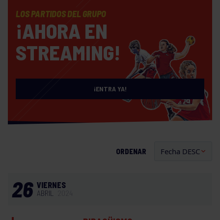
LOS PARTIDOS DEL GRUPO
¡AHORA EN
STREAMING!
¡ENTRA YA!
ORDENAR
26
VIERNES
ABRIL
2024