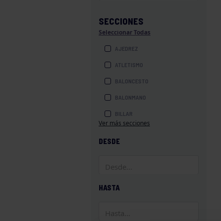
SECCIONES
Seleccionar Todas
AJEDREZ
ATLETISMO
BALONCESTO
BALONMANO
BILLAR
Ver más secciones
BOLOS
DESDE
BOXEO
COROS Y DANZAS
DIVERSIDAD FUNCIONAL
HASTA
ESQUÍ
GAF