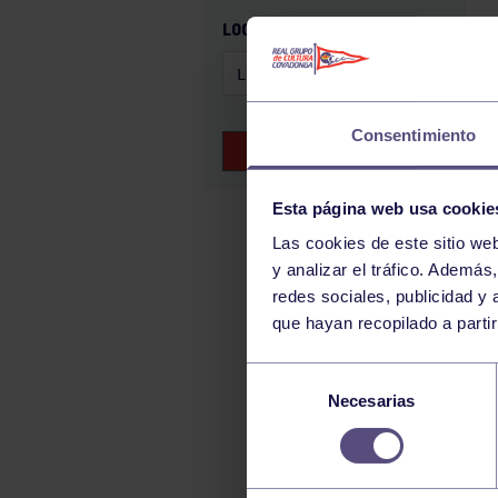
GAM
LOCALIZACIÓN
HALTEROFILIA
HOCKEY
JUDO
Consentimiento
BUSCAR EVENTOS
KÁRATE
LUCHA
Esta página web usa cookie
MONTAÑA
Las cookies de este sitio we
y analizar el tráfico. Ademá
NATACIÓN
redes sociales, publicidad y
ORFEÓN
que hayan recopilado a parti
PÁDEL
Selección
PELOTA
Necesarias
de
PIRAGÜISMO
consentimiento
RUGBY
SURF