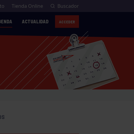
to
Tienda Online
Buscador
GENDA
ACTUALIDAD
ACCEDER
AVISO:
OS