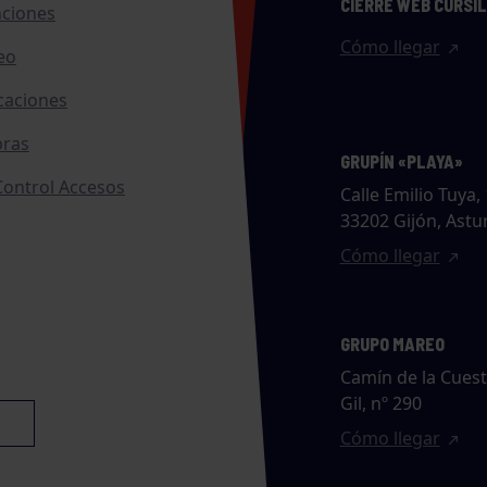
CIERRE WEB CURSI
nciones
Cómo llegar
eo
caciones
ras
GRUPÍN «PLAYA»
ontrol Accesos
Calle Emilio Tuya, 
33202 Gijón, Astu
Cómo llegar
GRUPO MAREO
Camín de la Cues
Gil, nº 290
Cómo llegar