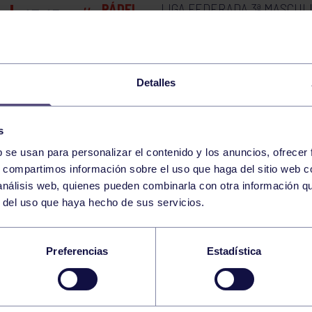
LIGA FEDERADA 3ª MASCUL
PÁDEL
13:15
h
IBERPADEL
RGCC
LIGA FEDERADA 1ª MASCULI
PÁDEL
14:15
h
FUTSAMERES
RGCC
Detalles
BALONCESTO
INFANTIL MASC C: 
16:00
h
s
RGCC
b se usan para personalizar el contenido y los anuncios, ofrecer
s, compartimos información sobre el uso que haga del sitio web 
LIGA FEDERADA 2ª FEMENIN
PÁDEL
17:15
h
 análisis web, quienes pueden combinarla con otra información q
2.0
RGCC
r del uso que haya hecho de sus servicios.
BALONCESTO
SENIOR MASC. B: R
20:00
h
RGCC
Preferencias
Estadística
VOLEIBOL
ALEVÍN A: C. INMACULA
10:00
h
GIJÓN