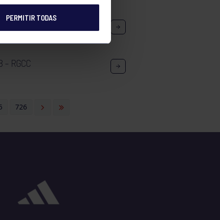
PERMITIR TODAS
ULINA: DRIVE PADEL – RGCC
B – RGCC
5
726