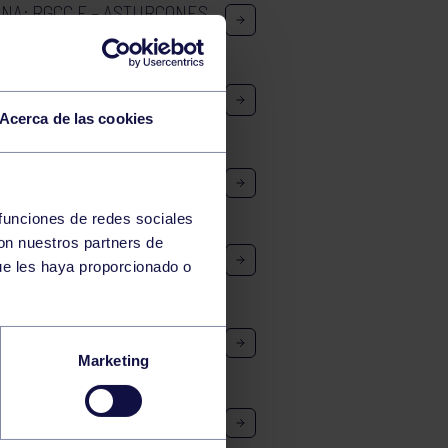
INA: RGCC F – ASTURCONES
NA: RGCC A – PAVIASTUR-
Acerca de las cookies
RGCC – LAVIANA
 funciones de redes sociales
con nuestros partners de
A: RGCC C – LA FRESNEDA
ue les haya proporcionado o
GCC – AAA
Marketing
DA – RGCC A