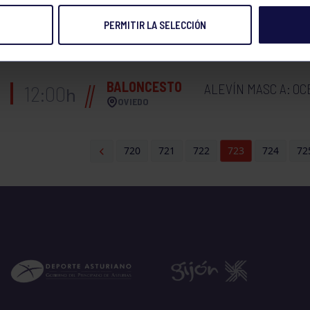
PERMITIR LA SELECCIÓN
PÁDEL
LIGA FEDERADA 2ª MASC
11:30
h
LUGONES
BALONCESTO
ALEVÍN MASC A: OC
12:00
h
OVIEDO
720
721
722
723
724
72