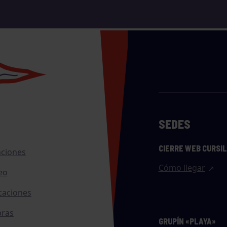
SEDES
CIERRE WEB CURSI
nciones
Cómo llegar
eo
caciones
ras
GRUPÍN «PLAYA»