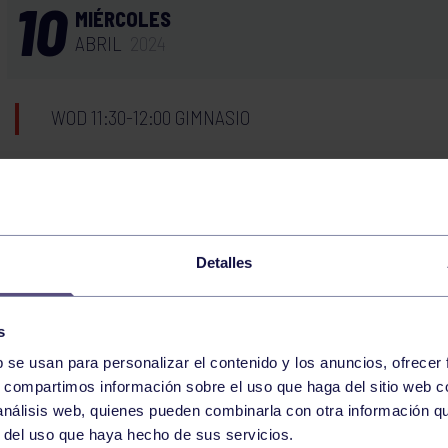
10
MIÉRCOLES
ABRIL
2024
WOD 11:30-12:00 GIMNASIO
WOD 18:30-19:00 GIMNASIO
09
Detalles
MARTES
ABRIL
2024
s
b se usan para personalizar el contenido y los anuncios, ofrecer
CORE 9:00-9:30 GIMNASIO
s, compartimos información sobre el uso que haga del sitio web 
 análisis web, quienes pueden combinarla con otra información q
r del uso que haya hecho de sus servicios.