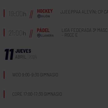
HOCKEY
JJEEPPAA ALEVÍN: CP C
19:00
h
GIJÓN
LIGA FEDERADA 3ª MASC
PÁDEL
21:00
h
– RGCC E
LLANERA
11
JUEVES
ABRIL
2024
WOD 9:00-9:30 GIMNASIO
CORE 17:00-17:30 GIMNASIO