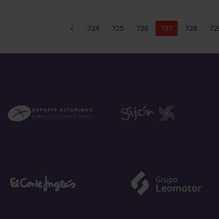
724
725
726
727
728
72