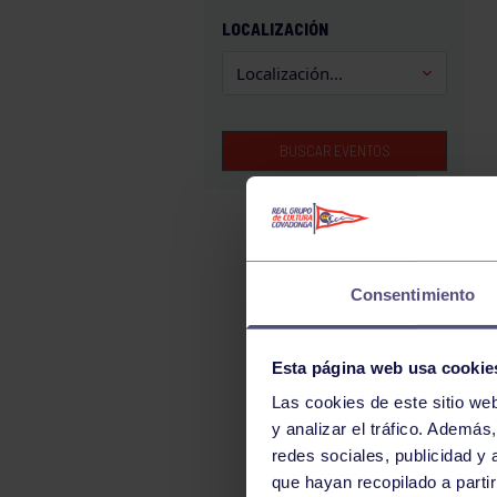
GAM
LOCALIZACIÓN
HALTEROFILIA
HOCKEY
JUDO
BUSCAR EVENTOS
KÁRATE
LUCHA
MONTAÑA
NATACIÓN
Consentimiento
ORFEÓN
PÁDEL
Esta página web usa cookie
PELOTA
Las cookies de este sitio we
PIRAGÜISMO
y analizar el tráfico. Ademá
RUGBY
redes sociales, publicidad y
que hayan recopilado a parti
SURF