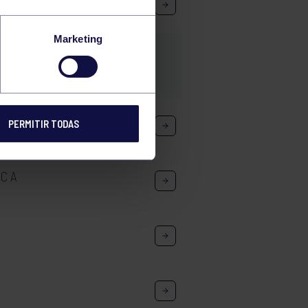
Marketing
C C
PERMITIR TODAS
C A