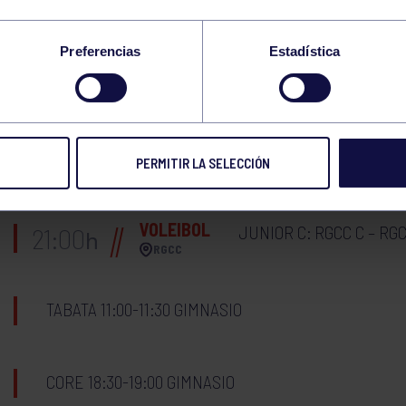
GAP 17:00-17:30 GIMNASIO
Preferencias
Estadística
08
LUNES
ABRIL
2024
VOLEIBOL
JUNIOR A: RGCC A – RGC
21:00
h
PERMITIR LA SELECCIÓN
RGCC
VOLEIBOL
JUNIOR C: RGCC C – RGC
21:00
h
RGCC
TABATA 11:00-11:30 GIMNASIO
CORE 18:30-19:00 GIMNASIO