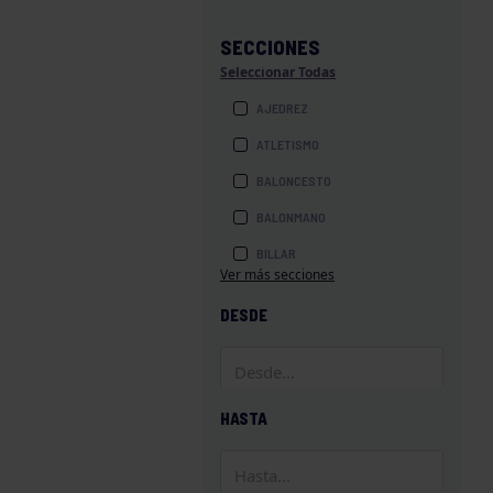
SECCIONES
Seleccionar Todas
AJEDREZ
ATLETISMO
BALONCESTO
BALONMANO
BILLAR
Ver más secciones
BOLOS
DESDE
BOXEO
COROS Y DANZAS
DIVERSIDAD FUNCIONAL
HASTA
ESQUÍ
GAF