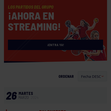
LOS PARTIDOS DEL GRUPO
¡AHORA EN
STREAMING!
¡ENTRA YA!
ORDENAR
26
MARTES
MARZO
2024