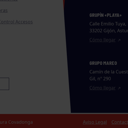
ras
GRUPÍN «PLAYA»
ontrol Accesos
Calle Emilio Tuya, 
33202 Gijón, Astu
Cómo llegar
GRUPO MAREO
Camín de la Cues
Gil, nº 290
Cómo llegar
ltura Covadonga
Aviso Legal
Contac