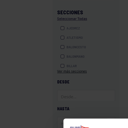
SECCIONES
Seleccionar Todas
AJEDREZ
ATLETISMO
BALONCESTO
BALONMANO
BILLAR
Ver más secciones
BOLOS
DESDE
BOXEO
COROS Y DANZAS
DIVERSIDAD FUNCIONAL
HASTA
ESQUÍ
GAF