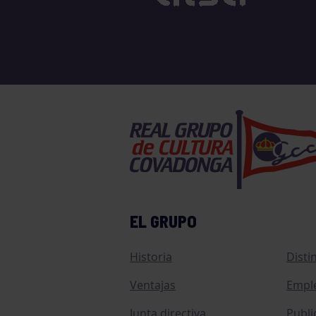
EL GRUPO
Historia
Disti
Ventajas
Empl
Junta directiva
Publi