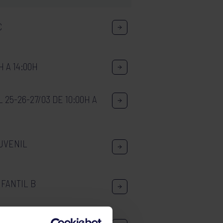
C
 A 14:00H
5-26-27/03 DE 10:00H A
UVENIL
FANTIL B