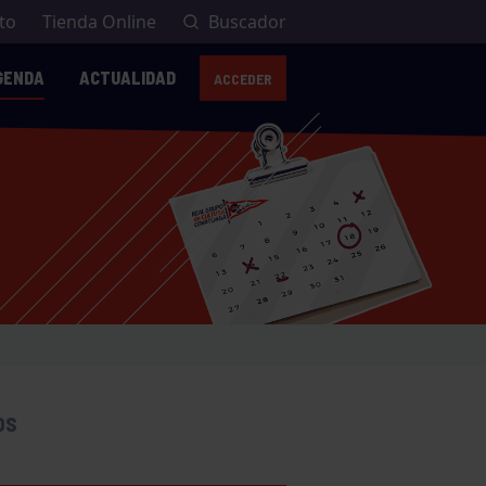
to
Tienda Online
Buscador
GENDA
ACTUALIDAD
ACCEDER
AVISO
OS