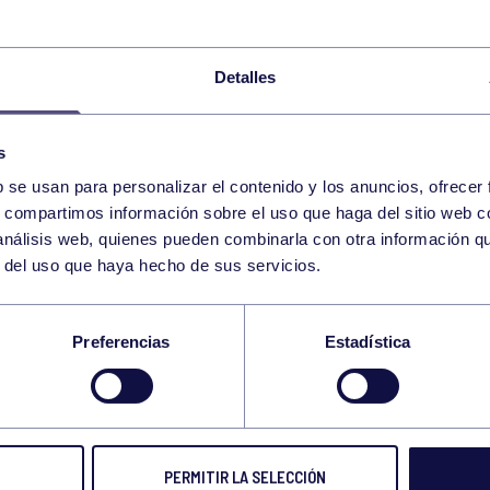
ENTRENAMIENTO INF
11:00
h
RGCC
Detalles
BALONMANO
ENTRENAMIENTO CA
11:00
h
RGCC
s
BALONCESTO
ENTRENAMIENTO IN
11:00
h
b se usan para personalizar el contenido y los anuncios, ofrecer
RGCC
s, compartimos información sobre el uso que haga del sitio web 
 análisis web, quienes pueden combinarla con otra información q
GAP 11:00-11:30 GIMNASIO
r del uso que haya hecho de sus servicios.
Preferencias
Estadística
GAP 18:30-19:00 GIMNASIO
CURSO ENTRENADOR NACIONAL 2024
PERMITIR LA SELECCIÓN