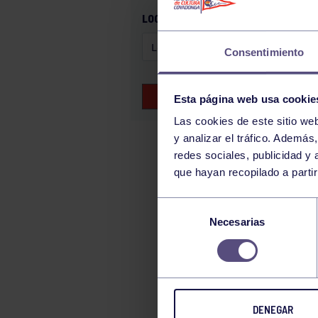
GAM
LOCALIZACIÓN
HALTEROFILIA
Consentimiento
HOCKEY
JUDO
BUSCAR EVENTOS
Esta página web usa cookie
KÁRATE
Las cookies de este sitio we
LUCHA
y analizar el tráfico. Ademá
MONTAÑA
redes sociales, publicidad y
que hayan recopilado a parti
NATACIÓN
ORFEÓN
Selección
PÁDEL
Necesarias
de
consentimiento
PELOTA
PIRAGÜISMO
RUGBY
DENEGAR
SURF