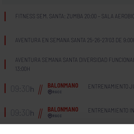
FITNESS SEM. SANTA: ZUMBA 20:00 – SALA AEROBI
AVENTURA EN SEMANA SANTA 25-26-27/03 DE 9:00H
AVENTURA SEMANA SANTA DIVERSIDAD FUNCIONAL 2
13:00H
BALONMANO
ENTRENAMIENTO J
09:30
h
RGCC
BALONMANO
ENTRENAMIENTO IN
09:30
h
RGCC
BALONMANO