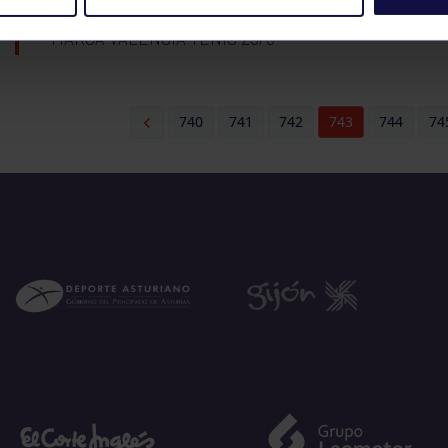
MARCA VALENCIA TENIS 25/3
740
741
742
743
744
74