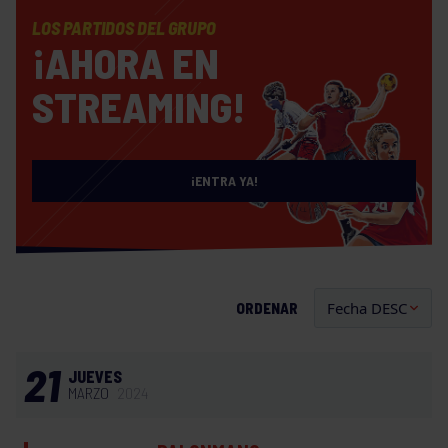
LOS PARTIDOS DEL GRUPO
¡AHORA EN
STREAMING!
¡ENTRA YA!
ORDENAR
21
JUEVES
MARZO
2024