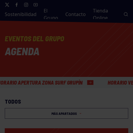
El
Tienda
Sostenibilidad
Contacto
Grupo
Online
EVENTOS DEL GRUPO
AGENDA
 APERTURA ZONA SURF GRUPÍN
HORARIO VERANO O
TODOS
MÁS APARTADOS