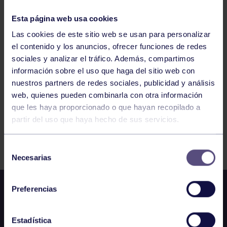
LIGA PADEL FEDERADA 3ª MASCULINA:
RGCC F – CENTRO ASTURIANO DE OVIEDO
Esta página web usa cookies
Las cookies de este sitio web se usan para personalizar
el contenido y los anuncios, ofrecer funciones de redes
747
748
749
750
751
752
753
sociales y analizar el tráfico. Además, compartimos
información sobre el uso que haga del sitio web con
nuestros partners de redes sociales, publicidad y análisis
web, quienes pueden combinarla con otra información
que les haya proporcionado o que hayan recopilado a
partir del uso que haya hecho de sus servicios.
FILTRAR
Selección
Necesarias
de
consentimiento
Preferencias
Estadística