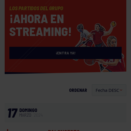
LOS PARTIDOS DEL GRUPO
¡AHORA EN
STREAMING!
¡ENTRA YA!
ORDENAR
17
DOMINGO
MARZO
2024