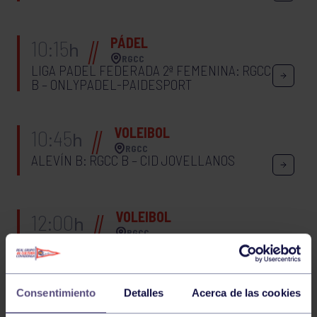
PÁDEL
10:15
h
RGCC
LIGA PADEL FEDERADA 2ª FEMENINA: RGCC
B – ONLYPADEL-PAIDESPORT
VOLEIBOL
10:45
h
RGCC
ALEVÍN B: RGCC B – CID JOVELLANOS
VOLEIBOL
12:00
h
RGCC
JUVENIL C: RGCC C – AD LA CURTIDORA
Consentimiento
Detalles
Acerca de las cookies
PÁDEL
13:15
h
RGCC