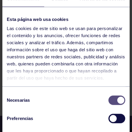
VOLEIBOL
16:00
h
RGCC
Esta página web usa cookies
2ª DIVISIÓN MASCULINA: RGCC – CV
CALDERÓN
Las cookies de este sitio web se usan para personalizar
el contenido y los anuncios, ofrecer funciones de redes
sociales y analizar el tráfico. Además, compartimos
755
756
757
758
759
760
761
información sobre el uso que haga del sitio web con
nuestros partners de redes sociales, publicidad y análisis
web, quienes pueden combinarla con otra información
que les haya proporcionado o que hayan recopilado a
partir del uso que haya hecho de sus servicios.
Selección
FILTRAR
Necesarias
de
consentimiento
Preferencias