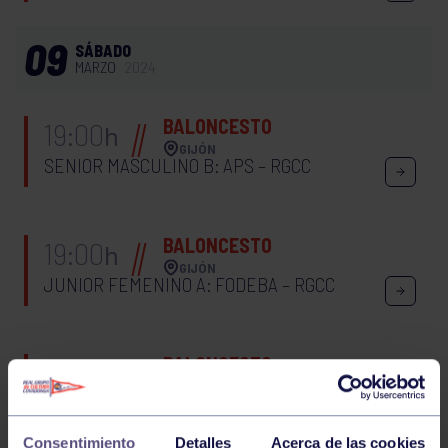
09
SÁBADO
MARZO
2024
BALONCESTO
19:00
h
GIJÓN
SENIOR MASCULINO B: APS – RGCC
BALONCESTO
19:00
h
GIJÓN
JUNIOR FEMENINO A: FODEBA – RGCC
BALONCESTO
19:00
h
GIJÓN
JUNIOR MASCULINO B: PUMARÍN – RGCC
Consentimiento
Detalles
Acerca de las cookies