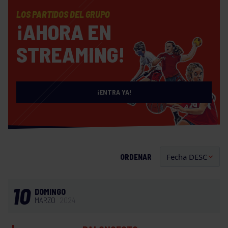
LOS PARTIDOS DEL GRUPO
¡AHORA EN
STREAMING!
¡ENTRA YA!
ORDENAR
10
DOMINGO
MARZO
2024