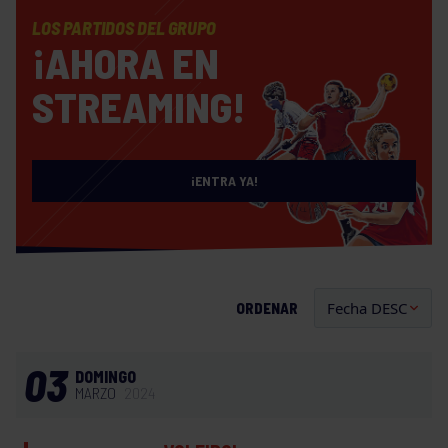
LOS PARTIDOS DEL GRUPO
¡AHORA EN
STREAMING!
¡ENTRA YA!
ORDENAR
03
DOMINGO
MARZO
2024