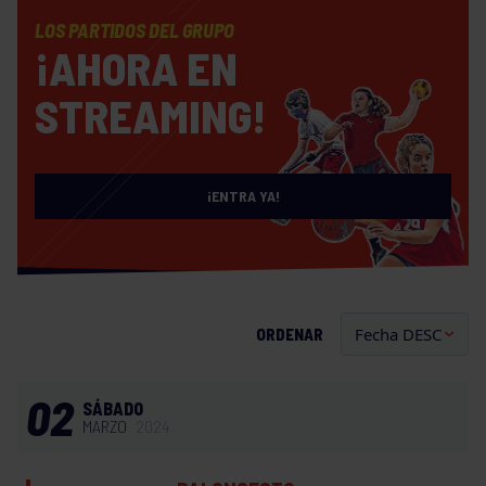
LOS PARTIDOS DEL GRUPO
¡AHORA EN
STREAMING!
¡ENTRA YA!
ORDENAR
02
SÁBADO
MARZO
2024