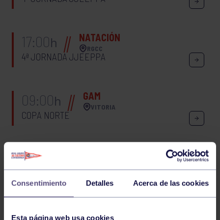
NATACIÓN
17:00
h
RGCC
4ª JORNADA JJEEPPA
GAM
09:00
h
VITORIA
COPA NORTE
COPA NORTE VITORIA GAM
Consentimiento
Detalles
Acerca de las cookies
COPA NORTE VITORIA GAM
Esta página web usa cookies