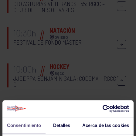
CTO ASTURIAS VETERANOS +55: RGCC –
CLUB DE TENIS OLIVARES
NATACIÓN
10:30
h
OVIEDO
FESTIVAL DE FONDO MÁSTER
HOCKEY
10:00
h
RGCC
JJEEPPA BENJAMÍN SALA: CODEMA – RGCC
C
HOCKEY
11:00
h
RGCC
JJEEPPA BENJAMÍN SALA: CLARET – RGCC
A
Consentimiento
Detalles
Acerca de las cookies