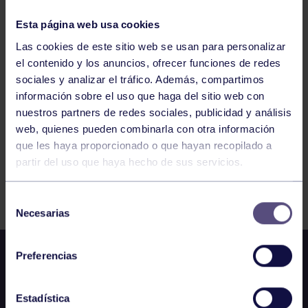
COPA ESPAÑA SLALOM 2024
Esta página web usa cookies
Las cookies de este sitio web se usan para personalizar
el contenido y los anuncios, ofrecer funciones de redes
775
776
777
778
779
780
781
sociales y analizar el tráfico. Además, compartimos
información sobre el uso que haga del sitio web con
nuestros partners de redes sociales, publicidad y análisis
web, quienes pueden combinarla con otra información
que les haya proporcionado o que hayan recopilado a
partir del uso que haya hecho de sus servicios.
FILTRAR
Selección
Necesarias
de
consentimiento
Preferencias
Estadística