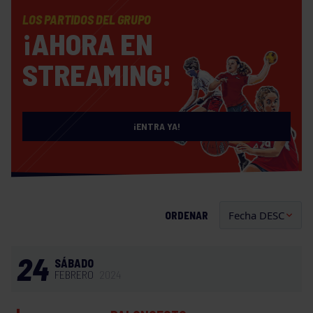
LOS PARTIDOS DEL GRUPO
¡AHORA EN
STREAMING!
¡ENTRA YA!
ORDENAR
24
SÁBADO
FEBRERO
2024