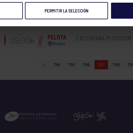
PERMITIR LA SELECCIÓN
FASE SECTOR CTO DE
HOCKEY
09:00
h
MASCULINO
SANTANDER
PELOTA
CTO ESPAÑA 2ª DIVISIÓN
09:00
h
BILBAO
794
795
796
797
798
79