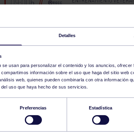
ENTRENAMIENTO VETERA
09:00
h
RGCC
ENTRENAMIENTO VETERA
09:00
h
RGCC
Detalles
03
SÁBADO
FEBRERO
2024
s
b se usan para personalizar el contenido y los anuncios, ofrecer
s, compartimos información sobre el uso que haga del sitio web 
HOCKEY
BENJAMÍN: RGCC B – RGC
11:00
h
 análisis web, quienes pueden combinarla con otra información q
RGCC
r del uso que haya hecho de sus servicios.
HOCKEY
BENJAMÍN: RGCC D – CO
12:00
h
RGCC
Preferencias
Estadística
VOLEIBOL
SF2: CDM ENTREVÍAS –
17:00
h
MADRID