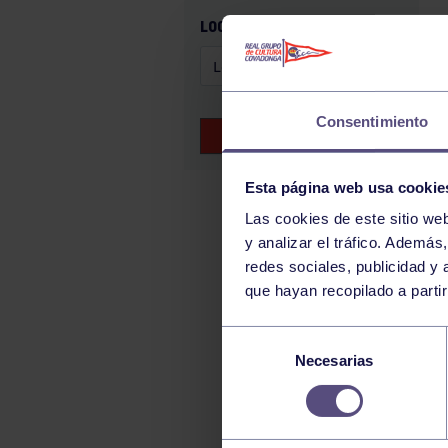
GAM
LOCALIZACIÓN
HALTEROFILIA
HOCKEY
JUDO
Consentimiento
BUSCAR EVENTOS
KÁRATE
LUCHA
Esta página web usa cookie
MONTAÑA
Las cookies de este sitio we
y analizar el tráfico. Ademá
NATACIÓN
redes sociales, publicidad y
ORFEÓN
que hayan recopilado a parti
PÁDEL
Selección
PELOTA
Necesarias
de
PIRAGÜISMO
consentimiento
RUGBY
SURF