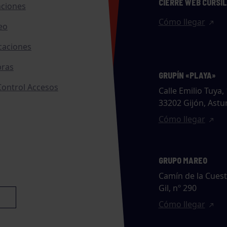
CIERRE WEB CURSI
nciones
Cómo llegar
eo
caciones
ras
GRUPÍN «PLAYA»
ontrol Accesos
Calle Emilio Tuya, 
33202 Gijón, Astu
Cómo llegar
GRUPO MAREO
Camín de la Cues
Gil, nº 290
Cómo llegar