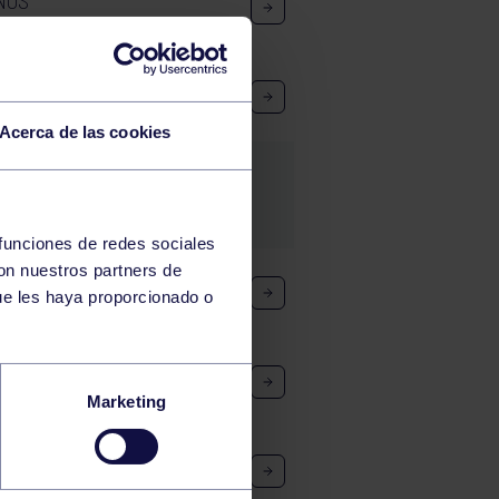
NOS
NOS
Acerca de las cookies
 funciones de redes sociales
con nuestros partners de
C C
ue les haya proporcionado o
DEMA
Marketing
 RGCC