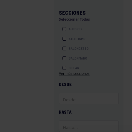
SECCIONES
Seleccionar Todas
AJEDREZ
ATLETISMO
BALONCESTO
BALONMANO
BILLAR
Ver más secciones
BOLOS
DESDE
BOXEO
COROS Y DANZAS
DIVERSIDAD FUNCIONAL
HASTA
ESQUÍ
GAF