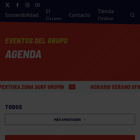
El
Tienda
Sostenibilidad
Contacto
Grupo
Online
EVENTOS DEL GRUPO
AGENDA
 ZONA SURF GRUPÍN
HORARIO VERANO OFICINAS G
TODOS
MÁS APARTADOS