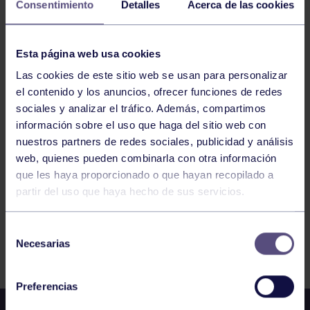
Consentimiento
Detalles
Acerca de las cookies
HOCKEY
09:00
h
Esta página web usa cookies
SANTANDER
FASE SECTOR CTO ESPAÑA SENIOR FEM
Las cookies de este sitio web se usan para personalizar
el contenido y los anuncios, ofrecer funciones de redes
sociales y analizar el tráfico. Además, compartimos
798
799
800
801
802
803
804
información sobre el uso que haga del sitio web con
nuestros partners de redes sociales, publicidad y análisis
web, quienes pueden combinarla con otra información
que les haya proporcionado o que hayan recopilado a
partir del uso que haya hecho de sus servicios.
Selección
FILTRAR
Necesarias
de
consentimiento
Preferencias