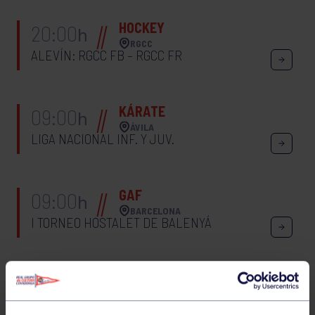
HOCKEY
20:00
h
RGCC
ALEVÍN: RGCC FB – RGCC FR
KÁRATE
09:00
h
ÁVILA
LIGA NACIONAL INF. Y JUV.
GAF
09:00
h
BARCELONA
I TORNEO HOSTALET DE BALENYÁ
ATLETISMO
09:00
h
ANTEQUERA
CTO ESPAÑA SUB 23