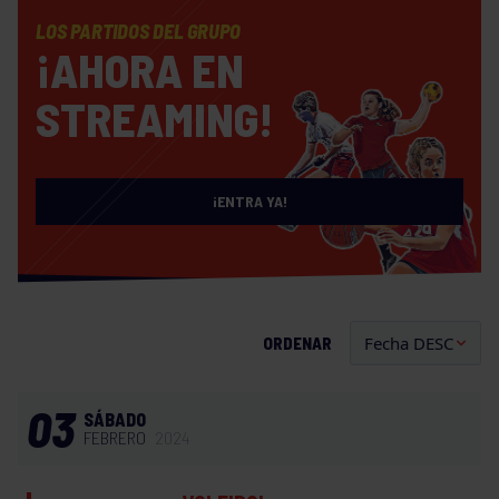
LOS PARTIDOS DEL GRUPO
¡AHORA EN
STREAMING!
¡ENTRA YA!
ORDENAR
03
SÁBADO
FEBRERO
2024