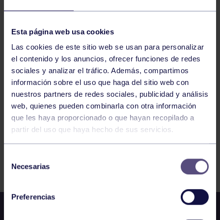
HOCKEY
11:30
h
GIJÓN
Esta página web usa cookies
JJEEPPA BENJAMÍN SALA: RGCC A – CP
CABUEÑES
Las cookies de este sitio web se usan para personalizar
el contenido y los anuncios, ofrecer funciones de redes
sociales y analizar el tráfico. Además, compartimos
821
822
823
824
825
826
827
información sobre el uso que haga del sitio web con
nuestros partners de redes sociales, publicidad y análisis
web, quienes pueden combinarla con otra información
que les haya proporcionado o que hayan recopilado a
partir del uso que haya hecho de sus servicios.
Selección
FILTRAR
Necesarias
de
consentimiento
Preferencias