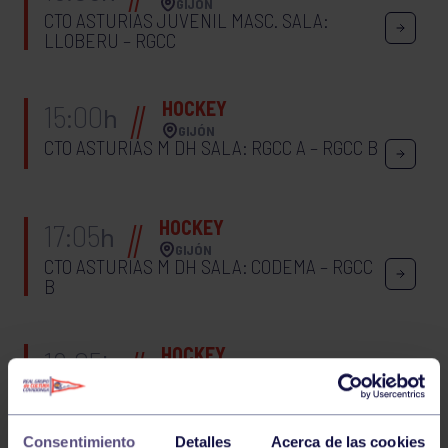
GIJÓN
CTO ASTURIAS JUVENIL MASC. SALA:
LLOBERU – RGCC
HOCKEY
15:00
h
GIJÓN
CTO ASTURIAS M DH SALA: RGCC A – RGCC B
HOCKEY
17:05
h
GIJÓN
CTO ASTURIAS M DH SALA: CODEMA – RGCC
B
HOCKEY
19:05
h
GIJÓN
CTO ASTURIAS M DH SALA: RGCC A –
CODEMA
Consentimiento
Detalles
Acerca de las cookies