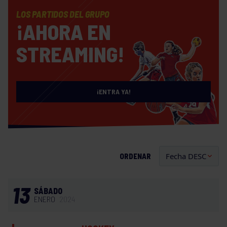
LOS PARTIDOS DEL GRUPO
¡AHORA EN
STREAMING!
¡ENTRA YA!
ORDENAR
13
SÁBADO
ENERO
2024