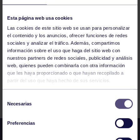
MIÉRCOLES 27/12/2023 CORE 18:30-19:00
Esta página web usa cookies
GIMNASIO
Las cookies de este sitio web se usan para personalizar
el contenido y los anuncios, ofrecer funciones de redes
sociales y analizar el tráfico. Además, compartimos
833
834
835
836
837
838
839
información sobre el uso que haga del sitio web con
nuestros partners de redes sociales, publicidad y análisis
web, quienes pueden combinarla con otra información
que les haya proporcionado o que hayan recopilado a
partir del uso que haya hecho de sus servicios.
FILTRAR
Selección
Necesarias
de
consentimiento
Preferencias