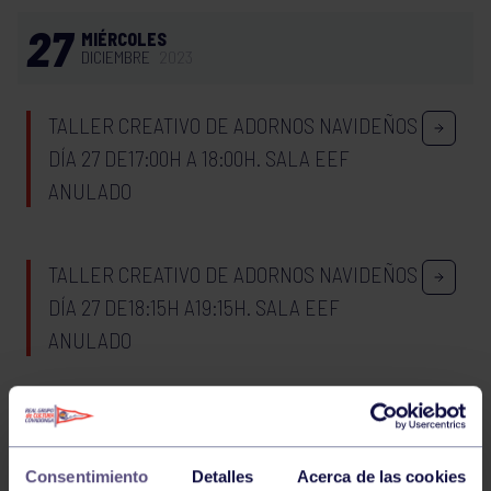
27
MIÉRCOLES
DICIEMBRE
2023
TALLER CREATIVO DE ADORNOS NAVIDEÑOS
DÍA 27 DE17:00H A 18:00H. SALA EEF
ANULADO
TALLER CREATIVO DE ADORNOS NAVIDEÑOS
DÍA 27 DE18:15H A19:15H. SALA EEF
ANULADO
MIÉRCOLES 27/12/2023 TÁBATA 11:30-12:00
GIMNASIO
Consentimiento
Detalles
Acerca de las cookies