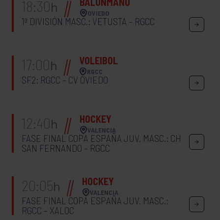
BALONMANO
18:30
h
OVIEDO
1ª DIVISIÓN MASC.: VETUSTA – RGCC
VOLEIBOL
17:00
h
RGCC
SF2: RGCC – CV OVIEDO
HOCKEY
12:40
h
VALENCIA
FASE FINAL COPA ESPAÑA JUV. MASC.: CH
SAN FERNANDO – RGCC
HOCKEY
20:05
h
VALENCIA
FASE FINAL COPA ESPAÑA JUV. MASC.:
RGCC – XALOC