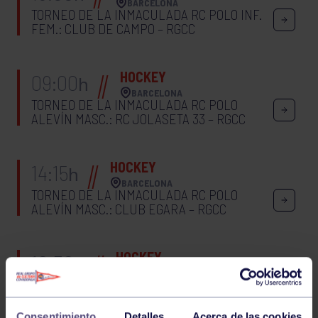
BARCELONA
TORNEO DE LA INMACULADA RC POLO INF.
FEM.: CLUB DE CAMPO – RGCC
HOCKEY
09:00
h
BARCELONA
TORNEO DE LA INMACULADA RC POLO
ALEVÍN MASC.: RC JOLASETA 33 – RGCC
HOCKEY
14:15
h
BARCELONA
TORNEO DE LA INMACULADA RC POLO
ALEVÍN MASC.: CLUB EGARA – RGCC
HOCKEY
10:30
h
BARCELONA
TORNEO DE LA INMACULADA RC POLO
ALEVÍN FEM.: CLUB DE CAMPO – RGCC
Consentimiento
Detalles
Acerca de las cookies