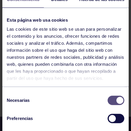
HOCKEY
18:15
h
BARCELONA
Esta página web usa cookies
TORNEO DE LA INMACULADA RC POLO
ALEVÍN FEM.: RS TENIS – RGCC
Las cookies de este sitio web se usan para personalizar
el contenido y los anuncios, ofrecer funciones de redes
sociales y analizar el tráfico. Además, compartimos
845
846
847
848
849
850
851
información sobre el uso que haga del sitio web con
nuestros partners de redes sociales, publicidad y análisis
web, quienes pueden combinarla con otra información
que les haya proporcionado o que hayan recopilado a
partir del uso que haya hecho de sus servicios.
Selección
FILTRAR
Necesarias
de
consentimiento
Preferencias