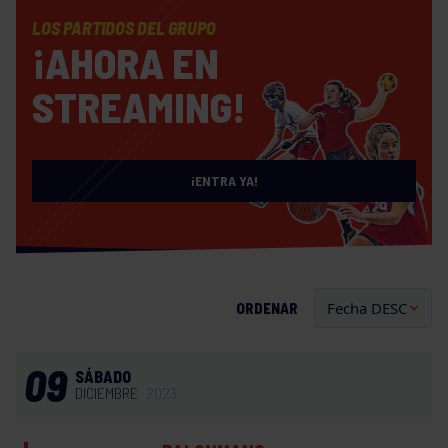
LOS PARTIDOS DEL GRUPO
¡AHORA EN
STREAMING!
¡ENTRA YA!
ORDENAR
09
SÁBADO
DICIEMBRE
2023