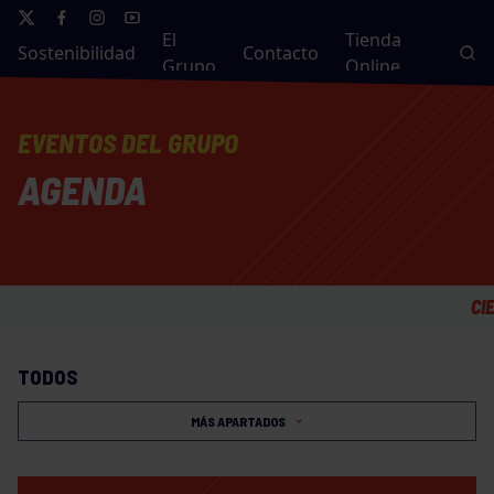
El
Tienda
Sostenibilidad
Contacto
Grupo
Online
EVENTOS DEL GRUPO
AGENDA
CIERRE 
TODOS
MÁS APARTADOS