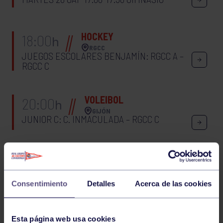
HOCKEY
18:00
h
RGCC
JUEGOS ESCOLARES BENJAMÍN: RGCC A –
RGCC C
VOLEIBOL
20:00
h
GIJÓN
JUNIOR C: C. INMACULADA – RGCC C
27
LUNES
NOVIEMBRE
2023
Consentimiento
Detalles
Acerca de las cookies
LUNES 27 TÁBATA 11:00-11:30 GIMNASIO
Esta página web usa cookies