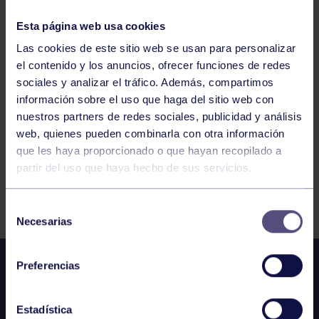
AVILÉS
TROFEO DE TODOS LOS SANTOS
Esta página web usa cookies
Las cookies de este sitio web se usan para personalizar
el contenido y los anuncios, ofrecer funciones de redes
888
889
890
891
892
893
894
sociales y analizar el tráfico. Además, compartimos
información sobre el uso que haga del sitio web con
nuestros partners de redes sociales, publicidad y análisis
web, quienes pueden combinarla con otra información
que les haya proporcionado o que hayan recopilado a
partir del uso que haya hecho de sus servicios.
FILTRAR
Selección
Necesarias
de
consentimiento
Preferencias
Estadística