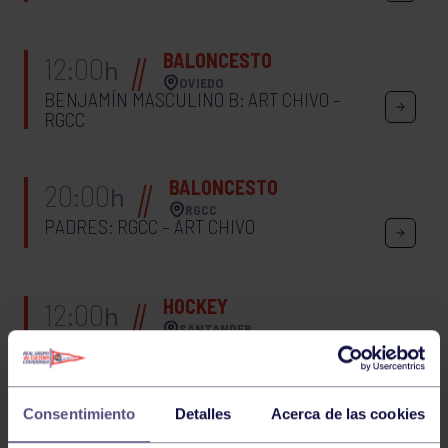
BALONCESTO
12:00
h
OVIEDO
BENJAMÍN MASCULINO B: ART CHIVO –
RGCC
BALONCESTO
20:00
h
RGCC
PADRES: RGCC – ART CHIVO
HOCKEY
12:00
h
SANTANDER
LIGA NORTE 2ª DIV. MASCULINA: SARDINERO
83 – RGCC
Consentimiento
Detalles
Acerca de las cookies
NATACIÓN
10:30
h