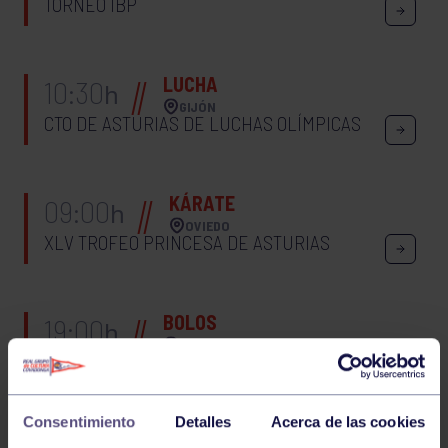
TORNEO IBP
LUCHA
10:30
h
GIJÓN
CTO DE ASTURIAS DE LUCHAS OLÍMPICAS
KÁRATE
09:00
h
OVIEDO
XLV TROFEO PRINCESA DE ASTURIAS
BOLOS
19:00
h
LANGREO
FINAL TORNEO DE LA JOÉCARA: RGCC –
BOCAMINA
Consentimiento
Detalles
Acerca de las cookies