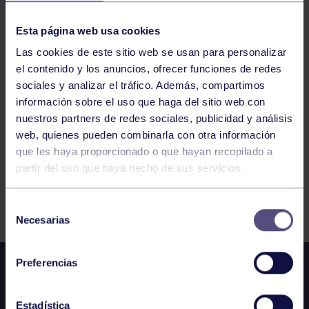
TENIS
09:00
h
TERRASA
CTO DE ESPAÑA ABSOLUTO
Esta página web usa cookies
Las cookies de este sitio web se usan para personalizar
el contenido y los anuncios, ofrecer funciones de redes
898
899
900
901
902
903
904
sociales y analizar el tráfico. Además, compartimos
información sobre el uso que haga del sitio web con
nuestros partners de redes sociales, publicidad y análisis
web, quienes pueden combinarla con otra información
que les haya proporcionado o que hayan recopilado a
partir del uso que haya hecho de sus servicios.
FILTRAR
Selección
Necesarias
de
consentimiento
Preferencias
Estadística