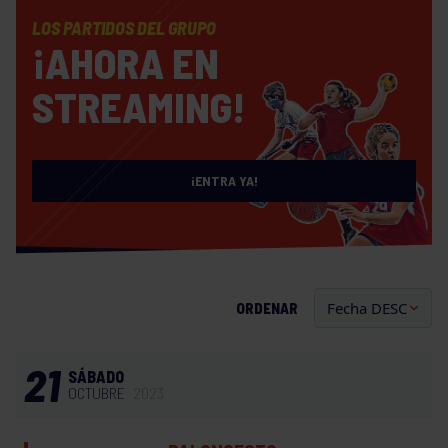
LOS PARTIDOS DEL GRUPO
¡AHORA EN
STREAMING!
¡ENTRA YA!
ORDENAR
21
SÁBADO
OCTUBRE
2023