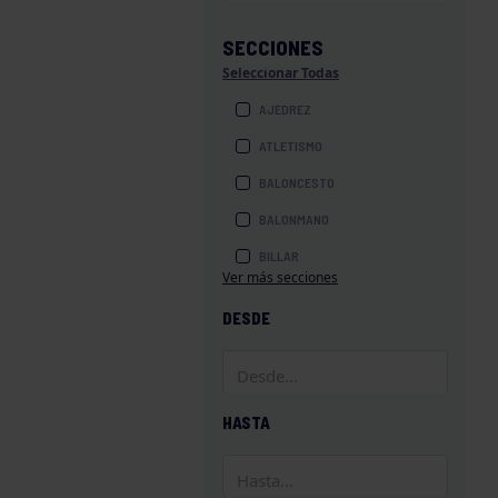
SECCIONES
Seleccionar Todas
AJEDREZ
ATLETISMO
BALONCESTO
BALONMANO
BILLAR
Ver más secciones
BOLOS
DESDE
BOXEO
COROS Y DANZAS
DIVERSIDAD FUNCIONAL
HASTA
ESQUÍ
GAF