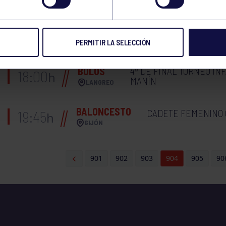
MIÉRCOLES 18 CORE 18:30-19:00 GIMNASIO
PERMITIR LA SELECCIÓN
4º DE FINAL TORNEO IN
BOLOS
18:00
h
MANÍN
LANGREO
BALONCESTO
CADETE FEMENINO 
19:45
h
GIJÓN
901
902
903
904
905
90