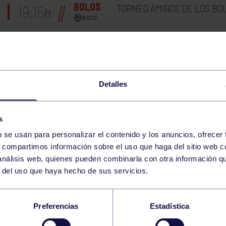
BOLOS
TORNEO AMIGOS DE LOS BOL
19:15
h
RGCC
BALONCESTO
JUNIOR FEMENIN
20:00
h
LUGO DE LLANERA
Detalles
AMISTOSO CADETE: R
BALONMANO
17:45
h
AVILESINA
RGCC
s
LUCHA
ENTRENAMIENTO FEDERAT
19:30
h
b se usan para personalizar el contenido y los anuncios, ofrecer
RGCC
s, compartimos información sobre el uso que haga del sitio web 
 análisis web, quienes pueden combinarla con otra información q
GAM
CTO DE ESPAÑA DE P
09:00
h
r del uso que haya hecho de sus servicios.
PAMPLONA
18
Preferencias
Estadística
MIÉRCOLES
OCTUBRE
2023