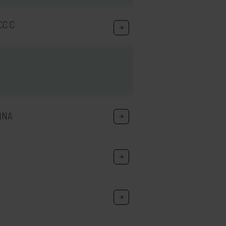
CC C
INA