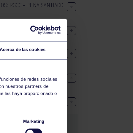
OS: RGCC – PEÑA SANTIAGO
O A: ECOLE – RGCC
Acerca de las cookies
GCC – BOSCO ATLÉTICA
IVO
 funciones de redes sociales
con nuestros partners de
ue les haya proporcionado o
ARKOUR
Marketing