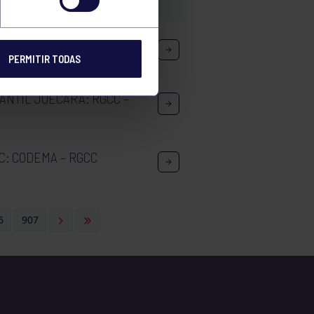
PERMITIR TODAS
FANTIL JOÉCARA: RGCC –
C: CODEMA – RGCC
6
907