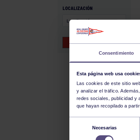
GAM
LOCALIZACIÓN
HALTEROFILIA
HOCKEY
JUDO
BUSCAR EVENTOS
KÁRATE
Consentimiento
LUCHA
MONTAÑA
Esta página web usa cookie
NATACIÓN
Las cookies de este sitio we
ORFEÓN
y analizar el tráfico. Ademá
PÁDEL
redes sociales, publicidad y
que hayan recopilado a parti
PELOTA
PIRAGÜISMO
Selección
Necesarias
de
RUGBY
consentimiento
SURF