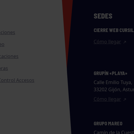
SEDES
CIERRE WEB CURSI
nciones
Cómo llegar
eo
caciones
ras
GRUPÍN «PLAYA»
ontrol Accesos
Calle Emilio Tuya, 
33202 Gijón, Astu
Cómo llegar
GRUPO MAREO
Camín de la Cues