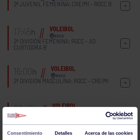
2ª JUVENIL FEMENINA: CREIMI – RGCC B
VOLEIBOL
17:45
h
RGCC
2ª DIVISIÓN FEMENINA: RGCC – AD
CURTIDORA B
VOLEIBOL
16:00
h
RGCC
2ª DIVISIÓN MASCULINA: RGCC – CREIMI
VOLEIBOL
09:45
h
OVIEDO
1º INFANTIL FEMENINA: CV OVIEDO – RGCC A
Consentimiento
Detalles
Acerca de las cookies