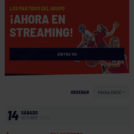
LOS PARTIDOS DEL GRUPO
¡AHORA EN
STREAMING!
¡ENTRA YA!
ORDENAR
14
SÁBADO
OCTUBRE
2023