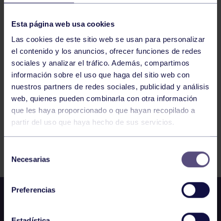
KÁRATE
09:00
h
ÁLAVA
LIGA NACIONAL DE KUMITE Y KATA
Esta página web usa cookies
Las cookies de este sitio web se usan para personalizar
el contenido y los anuncios, ofrecer funciones de redes
905
906
907
908
909
910
911
sociales y analizar el tráfico. Además, compartimos
información sobre el uso que haga del sitio web con
nuestros partners de redes sociales, publicidad y análisis
web, quienes pueden combinarla con otra información
que les haya proporcionado o que hayan recopilado a
partir del uso que haya hecho de sus servicios.
FILTRAR
Selección
Necesarias
de
consentimiento
Preferencias
Estadística