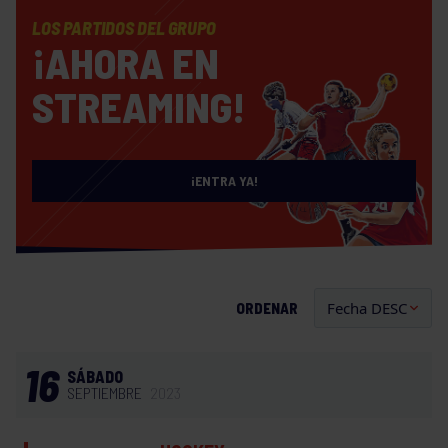
LOS PARTIDOS DEL GRUPO
¡AHORA EN
STREAMING!
¡ENTRA YA!
ORDENAR
16
SÁBADO
SEPTIEMBRE
2023