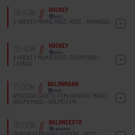
HOCKEY
18:40
h
RGCC
V HOCKEY MAMIS RGCC: RGCC – MIRINDAS
HOCKEY
18:40
h
RGCC
V HOCKEY MAMIS RGCC: GRUPO 1938 –
LEONAS
BALONMANO
11:00
h
RGCC
AMISTOSO CADETE FEM/INFANTIL MASC:
GRUPO MASC – GRUPO FEM
BALONCESTO
16:00
h
LANGREO
SENIOR FEMENINO: FODEBA – RGCC