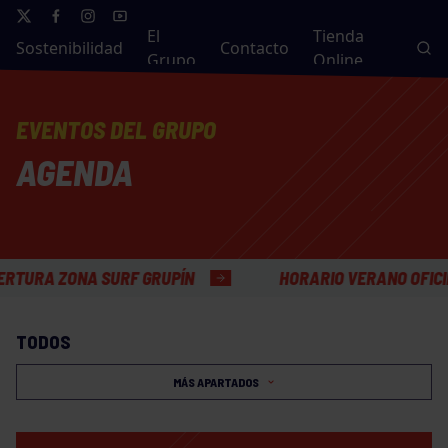
El
Tienda
Sostenibilidad
Contacto
Grupo
Online
EVENTOS DEL GRUPO
AGENDA
 ZONA SURF GRUPÍN
HORARIO VERANO OFICINAS G
TODOS
MÁS APARTADOS