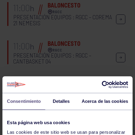
BALONCESTO
11:00
h
RGCC
PRESENTACIÓN EQUIPOS : RGCC – COREMA
21 NEMESIS
BALONCESTO
11:00
h
RGCC
PRESENTACIÓN EQUIPOS : RGCC –
CANTBASKET 04
BALONCESTO
12:30
h
RGCC
PRESENTACIÓN EQUIPOS : RGCC –
CANTBASKET 04
Consentimiento
Detalles
Acerca de las cookies
935
936
937
938
939
940
941
Esta página web usa cookies
Las cookies de este sitio web se usan para personalizar