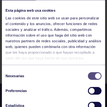
19:15
h
LUGONES
LIGA PÁDEL FEDERADA: LA FRESNEDA 2.0 –
Esta página web usa cookies
RGCC FEM C
Las cookies de este sitio web se usan para personalizar
el contenido y los anuncios, ofrecer funciones de redes
943
944
945
946
947
948
949
sociales y analizar el tráfico. Además, compartimos
información sobre el uso que haga del sitio web con
nuestros partners de redes sociales, publicidad y análisis
web, quienes pueden combinarla con otra información
que les haya proporcionado o que hayan recopilado a
partir del uso que haya hecho de sus servicios.
FILTRAR
Selección
Necesarias
de
consentimiento
Preferencias
Estadística