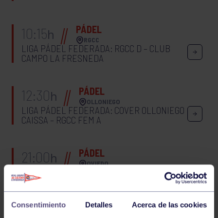
PÁDEL
10:15
h
RGCC
LIGA PÁDEL FEDERADA: RGCC D – CLUB
CAMPO LA FRESNEDA
PÁDEL
12:30
h
OLLONIEGO
LIGA PÁDEL FEDERADA: COVER OLLONIEGO
CAISSA – RGCC FEM A
PÁDEL
21:00
h
OVIEDO
LIGA PÁDEL FEDERADA: LAMPERTIS-EL
SOHO – RGCC FEM B
Consentimiento
Detalles
Acerca de las cookies
PÁDEL