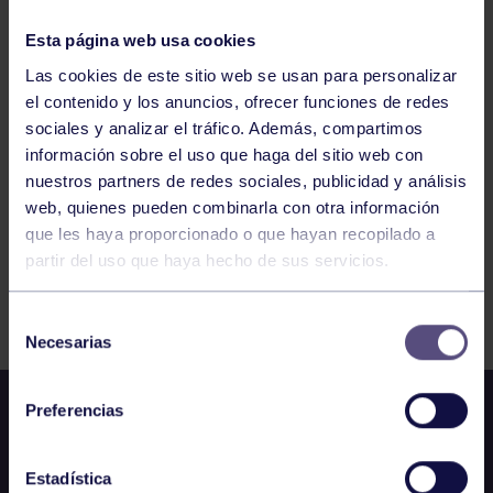
RGCC
CTO DE ASTURIAS INVIDIDUAL: RGCC – PEÑA
MANÍN
Esta página web usa cookies
Las cookies de este sitio web se usan para personalizar
el contenido y los anuncios, ofrecer funciones de redes
952
953
954
955
956
957
958
sociales y analizar el tráfico. Además, compartimos
información sobre el uso que haga del sitio web con
nuestros partners de redes sociales, publicidad y análisis
web, quienes pueden combinarla con otra información
que les haya proporcionado o que hayan recopilado a
partir del uso que haya hecho de sus servicios.
FILTRAR
Selección
Necesarias
de
consentimiento
Preferencias
Estadística