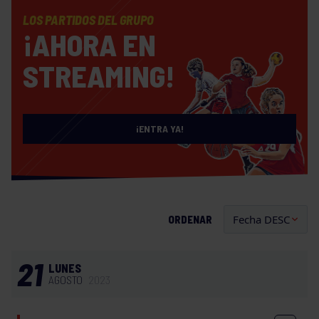
LOS PARTIDOS DEL GRUPO
¡AHORA EN
STREAMING!
¡ENTRA YA!
ORDENAR
21
LUNES
AGOSTO
2023