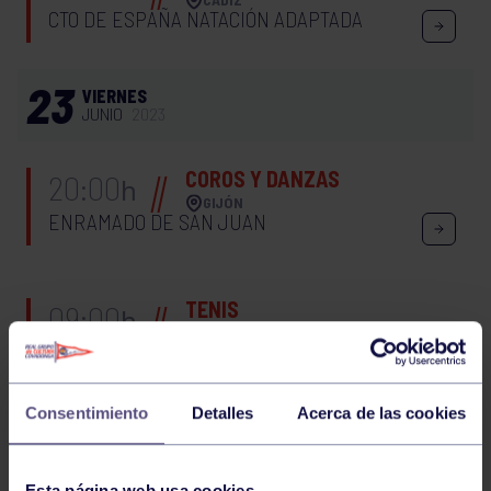
CTO DE ESPAÑA NATACIÓN ADAPTADA
23
VIERNES
JUNIO
2023
COROS Y DANZAS
20:00
h
GIJÓN
ENRAMADO DE SAN JUAN
TENIS
09:00
h
RGCC
TORNEO DOBLES
Consentimiento
Detalles
Acerca de las cookies
TORNEO TENIS DOBLES SUB 10 MASCULINO
Esta página web usa cookies