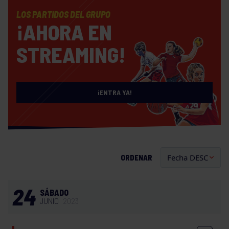
LOS PARTIDOS DEL GRUPO
¡AHORA EN
STREAMING!
¡ENTRA YA!
ORDENAR
24
SÁBADO
JUNIO
2023