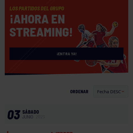
LOS PARTIDOS DEL GRUPO
¡AHORA EN
STREAMING!
¡ENTRA YA!
ORDENAR
03
SÁBADO
JUNIO
2023