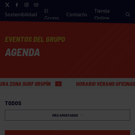
El
Tienda
Sostenibilidad
Contacto
Grupo
Online
EVENTOS DEL GRUPO
AGENDA
NA SURF GRUPÍN
HORARIO VERANO OFICINAS GENE
TODOS
MÁS APARTADOS