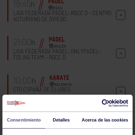
PÁDEL
19:45
h
RGCC
LIGA FEDERADA PÁDEL: RGCC D – CENTRO
ASTURIANO DE OVIEDO
PÁDEL
21:00
h
AVILÉS
LIGA FEDERADA PÁDEL: ONLYPADEL-
FOLIXA TEAM – RGCC D
KÁRATE
10:00
h
VALENCIA
CTO ESPAÑA DE CLUBES
01
JUEVES
JUNIO
2023
Consentimiento
Detalles
Acerca de las cookies
JUDOEXAMEN PASE CINTURÓN (KYU)2023