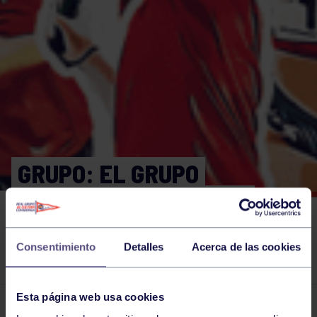
GRUPO: EL GRUPO
«TRANQUILIZA» A LOS
PADRES QUE PREGUNTAN
Consentimiento
Detalles
Acerca de las cookies
POR EL PROCESO
Esta página web usa cookies
El grupo en prensa
27 JUL 2016