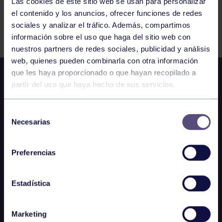
Las cookies de este sitio web se usan para personalizar
el contenido y los anuncios, ofrecer funciones de redes
Comparte
sociales y analizar el tráfico. Además, compartimos
información sobre el uso que haga del sitio web con
nuestros partners de redes sociales, publicidad y análisis
web, quienes pueden combinarla con otra información
que les haya proporcionado o que hayan recopilado a
partir del uso que haya hecho de sus servicios.
Selección
Necesarias
de
consentimiento
Preferencias
Estadística
Marketing