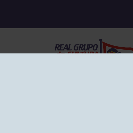
EL GRUPO
Historia
Disti
Ventajas
Empl
Junta directiva
Publi