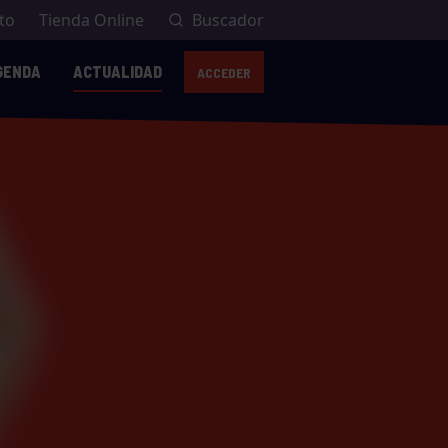
to
Tienda Online
Buscador
GENDA
ACTUALIDAD
ACCEDER