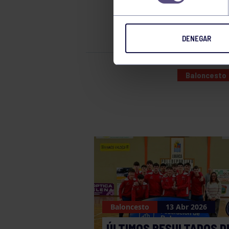
ÁLV
DENEGAR
Baloncesto
Baloncesto
13 Abr 2026
ÚLTIMOS RESULTADOS D