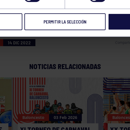
ARO RUIZ DE HUIODO
PERMITIR LA SELECCIÓN
14 DIC 2022
Compart
NOTICIAS RELACIONADAS
Baloncesto
03 Feb 2026
Balonces
E
XI TORNEO DE CARNAVAL
XX TO