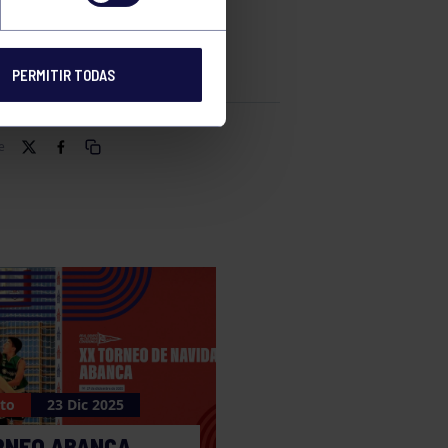
BRO.
PERMITIR TODAS
e
to
23 Dic 2025
RNEO ABANCA