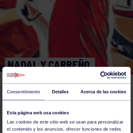
NADAL Y CARREÑO,
PAREJA GANADORA
Consentimiento
Detalles
Acerca de las cookies
El grupo en prensa
11 ENE 2020
Comparte
Esta página web usa cookies
Las cookies de este sitio web se usan para personalizar
el contenido y los anuncios, ofrecer funciones de redes