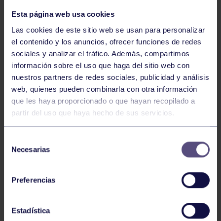
Esta página web usa cookies
Las cookies de este sitio web se usan para personalizar
el contenido y los anuncios, ofrecer funciones de redes
sociales y analizar el tráfico. Además, compartimos
información sobre el uso que haga del sitio web con
nuestros partners de redes sociales, publicidad y análisis
web, quienes pueden combinarla con otra información
Kárate
20 Jul 2026
que les haya proporcionado o que hayan recopilado a
partir del uso que haya hecho de sus servicios.
TRES GRUPISTAS OBTIENEN EL
CINTURÓN NEGRO
Selección
Necesarias
de
consentimiento
Preferencias
Estadística