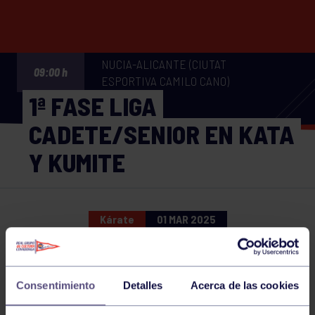
NUCIA-ALICANTE (CIUTAT
09:00 h
ESPORTIVA CAMILO CANO)
1ª FASE LIGA
CADETE/SENIOR EN KATA
Y KUMITE
Kárate
01 MAR 2025
Comparte
Consentimiento
Detalles
Acerca de las cookies
NOTICIAS RELACIONADAS