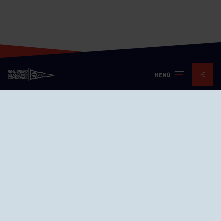
MENÚ
Visita nuestras redes
SEDES
CIERRE WEB CURSILLOS
Cómo llegar