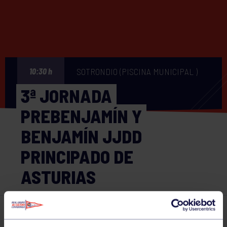
SOTRONDIO (PISCINA MUNICIPAL )
10:30 h
3ª JORNADA
PREBENJAMÍN Y
BENJAMÍN JJDD
PRINCIPADO DE
ASTURIAS
Natación
07 FEB 2026