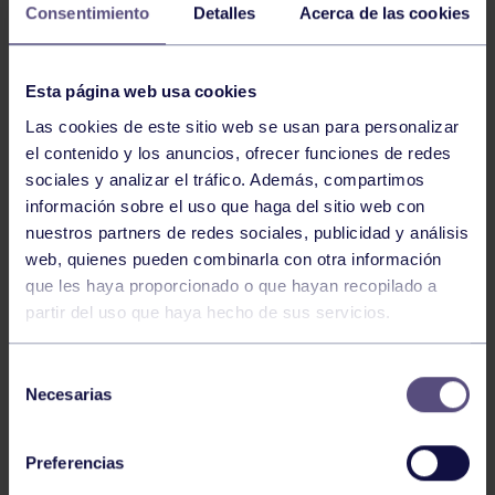
Consentimiento
Detalles
Acerca de las cookies
Comparte
Esta página web usa cookies
NOTICIAS RELACIONADAS
Las cookies de este sitio web se usan para personalizar
el contenido y los anuncios, ofrecer funciones de redes
sociales y analizar el tráfico. Además, compartimos
información sobre el uso que haga del sitio web con
nuestros partners de redes sociales, publicidad y análisis
web, quienes pueden combinarla con otra información
que les haya proporcionado o que hayan recopilado a
partir del uso que haya hecho de sus servicios.
Natación
27 Jul 2026
Selección
CAMPEONATO DE ESPAÑA DE
Necesarias
de
NATACIÓN ADAPTADA
consentimiento
Preferencias