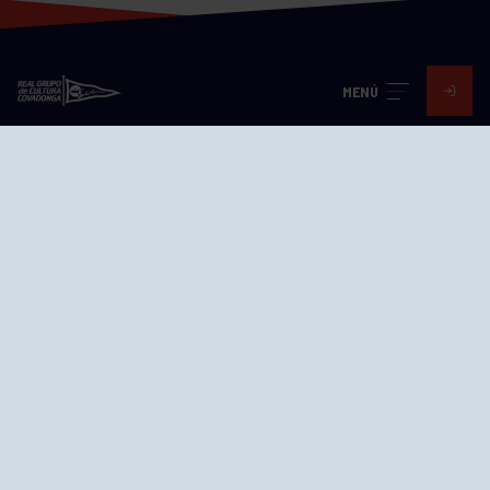
MENÚ
Visita nuestras redes
SEDES
CIERRE WEB CURSILLOS
Cómo llegar
EL GRUPO
Avd. Jesús Revuelta, 2 33204
Gijón - Asturias