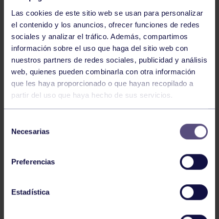
Las cookies de este sitio web se usan para personalizar
el contenido y los anuncios, ofrecer funciones de redes
sociales y analizar el tráfico. Además, compartimos
información sobre el uso que haga del sitio web con
nuestros partners de redes sociales, publicidad y análisis
Baloncesto
13 Abr 2026
web, quienes pueden combinarla con otra información
que les haya proporcionado o que hayan recopilado a
ÚLTIMOS RESULTADOS DE LA SECCIÓN
partir del uso que haya hecho de sus servicios.
Selección
Necesarias
de
consentimiento
Preferencias
Baloncesto
03 Feb 2026
Estadística
XI TORNEO DE CARNAVAL