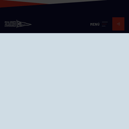
MENÚ
Visita nuestras redes
SEDES
CIERRE WEB CURSILLOS
Cómo llegar
EL GRUPO
Avd. Jesús Revuelta, 2 33204
Gijón - Asturias