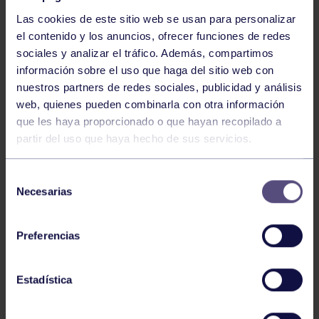
Las cookies de este sitio web se usan para personalizar
el contenido y los anuncios, ofrecer funciones de redes
sociales y analizar el tráfico. Además, compartimos
información sobre el uso que haga del sitio web con
nuestros partners de redes sociales, publicidad y análisis
Baloncesto
13 Abr 2026
web, quienes pueden combinarla con otra información
que les haya proporcionado o que hayan recopilado a
ÚLTIMOS RESULTADOS DE LA SECCIÓN
partir del uso que haya hecho de sus servicios.
Selección
Necesarias
de
consentimiento
Preferencias
Baloncesto
03 Feb 2026
Estadística
XI TORNEO DE CARNAVAL