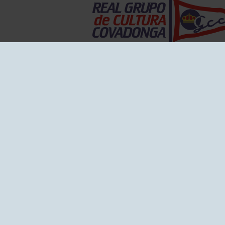
EL GRUPO
Historia
Disti
Ventajas
Empl
Junta directiva
Publi
Canal de Denuncias
Comp
Transparencia
FAQ C