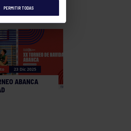
PERMITIR TODAS
to
23 Dic 2025
RNEO ABANCA
AD