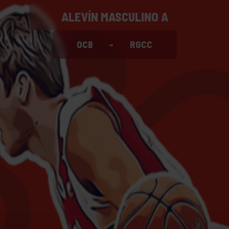
ALEVÍN MASCULINO A
OCB
-
RGCC