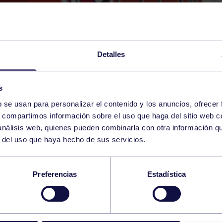
Detalles
s
b se usan para personalizar el contenido y los anuncios, ofrecer
26
s, compartimos información sobre el uso que haga del sitio web 
SUNDAY
OVIEDO (PAB. PUMARÍN)
10:00 h
 análisis web, quienes pueden combinarla con otra información q
APRIL
r del uso que haya hecho de sus servicios.
SCULINO A: OCB – 
Preferencias
Estadística