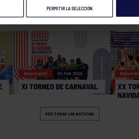
PERMITIR LA SELECCIÓN
NOTICIAS RELACIONADAS
Baloncesto
03 Feb 2026
Balonces
E
XI TORNEO DE CARNAVAL
XX TO
NAVID
VER TODAS LAS NOTICIAS