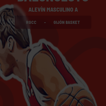
ALEVÍN MASCULINO A
RGCC
-
GIJÓN BASKET