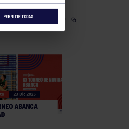
PERMITIR TODAS
Comparte
to
23 Dic 2025
RNEO ABANCA
AD