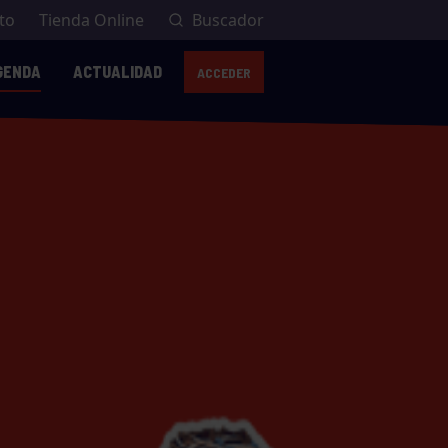
to
Tienda Online
Buscador
GENDA
ACTUALIDAD
ACCEDER