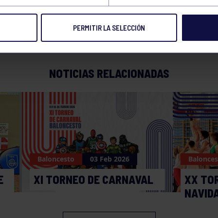
PERMITIR LA SELECCIÓN
NOTICIAS RELACIONADAS
Baloncesto
03 Feb 2026
Balonces
E
XI TORNEO DE CARNAVAL
XX TO
NAVID