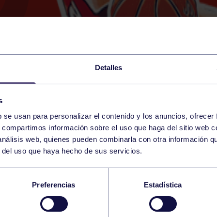
Detalles
s
b se usan para personalizar el contenido y los anuncios, ofrecer
10
s, compartimos información sobre el uso que haga del sitio web 
SUNDAY
RGCC (P6)
11:00 h
 análisis web, quienes pueden combinarla con otra información q
MAY
r del uso que haya hecho de sus servicios.
SCULINO A: RGCC – 
Preferencias
Estadística