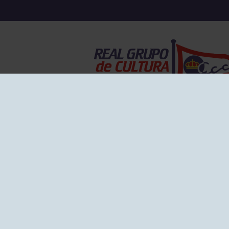
EL GRUPO
Historia
Disti
Ventajas
Empl
Junta directiva
Publi
Canal de Denuncias
Comp
Transparencia
FAQ C