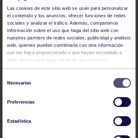
Las cookies de este sitio web se usan para personalizar
el contenido y los anuncios, ofrecer funciones de redes
sociales y analizar el tráfico. Además, compartimos
información sobre el uso que haga del sitio web con
nuestros partners de redes sociales, publicidad y análisis
Baloncesto
13 Abr 2026
web, quienes pueden combinarla con otra información
que les haya proporcionado o que hayan recopilado a
ÚLTIMOS RESULTADOS DE LA SECCIÓN
partir del uso que haya hecho de sus servicios.
Selección
Necesarias
de
consentimiento
Preferencias
Baloncesto
03 Feb 2026
Estadística
XI TORNEO DE CARNAVAL