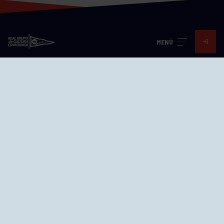
MENÚ
Visita nuestras redes
SEDES
CIERRE WEB CURSILLOS
Cómo llegar
EL GRUPO
Avd. Jesús Revuelta, 2 33204
Gijón - Asturias